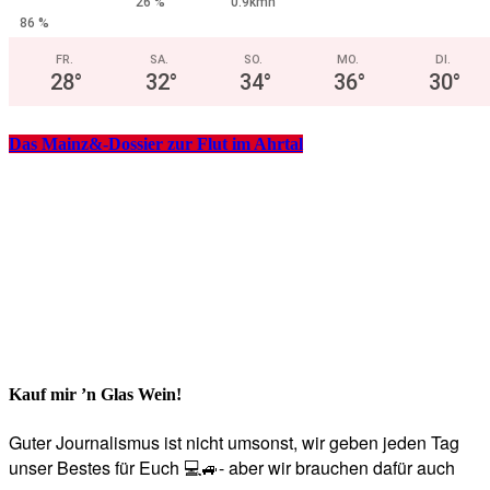
26 %
0.9kmh
86 %
FR.
SA.
SO.
MO.
DI.
28
°
32
°
34
°
36
°
30
°
Das Mainz&-Dossier zur Flut im Ahrtal
Kauf mir ’n Glas Wein!
Guter Journalismus ist nicht umsonst, wir geben jeden Tag
unser Bestes für Euch 💻🚙- aber wir brauchen dafür auch