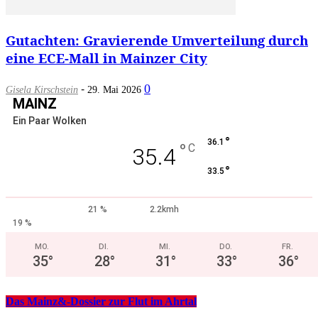
Gutachten: Gravierende Umverteilung durch
eine ECE-Mall in Mainzer City
-
0
Gisela Kirschstein
29. Mai 2026
MAINZ
Ein Paar Wolken
°
36.1
°
C
35.4
°
33.5
21 %
2.2kmh
19 %
MO.
DI.
MI.
DO.
FR.
35
°
28
°
31
°
33
°
36
°
Das Mainz&-Dossier zur Flut im Ahrtal