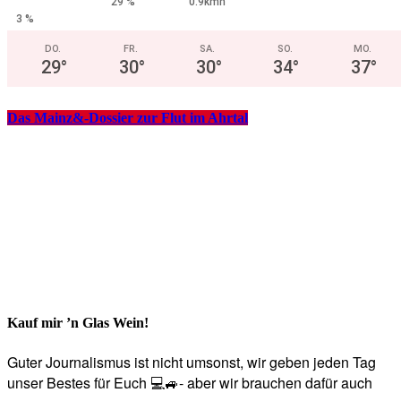
29 %
0.9kmh
3 %
DO.
FR.
SA.
SO.
MO.
29
°
30
°
30
°
34
°
37
°
Das Mainz&-Dossier zur Flut im Ahrtal
Kauf mir ’n Glas Wein!
Guter Journalismus ist nicht umsonst, wir geben jeden Tag
unser Bestes für Euch 💻🚙- aber wir brauchen dafür auch