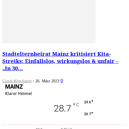
Stadtelternbeirat Mainz kritisiert Kita-
Streiks: Einfallslos, wirkungslos & unfair –
„In 30...
-
0
Gisela Kirschstein
26. März 2023
MAINZ
Klarer Himmel
°
29.6
°
C
28.7
°
26.7