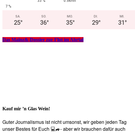
33 %
0.5kmh
7 %
SA.
SO.
MO.
DI.
MI.
25
°
36
°
35
°
29
°
31
°
Das Mainz&-Dossier zur Flut im Ahrtal
Kauf mir ’n Glas Wein!
Guter Journalismus ist nicht umsonst, wir geben jeden Tag
unser Bestes für Euch 💻🚙- aber wir brauchen dafür auch