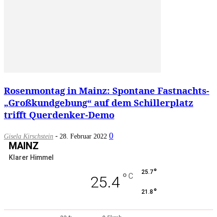
Rosenmontag in Mainz: Spontane Fastnachts-
„Großkundgebung“ auf dem Schillerplatz
trifft Querdenker-Demo
-
0
Gisela Kirschstein
28. Februar 2022
MAINZ
Klarer Himmel
°
25.7
°
C
25.4
°
21.8