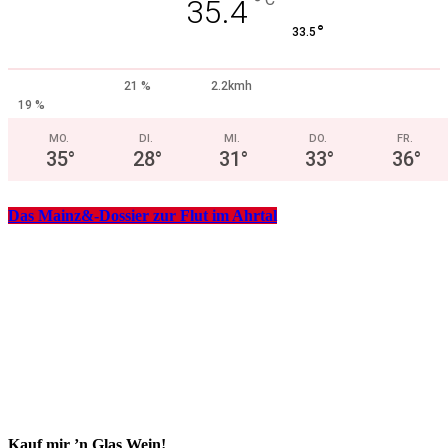
°
35.4
°
33.5
21 %
2.2kmh
19 %
MO.
DI.
MI.
DO.
FR.
35
°
28
°
31
°
33
°
36
°
Das Mainz&-Dossier zur Flut im Ahrtal
Kauf mir ’n Glas Wein!