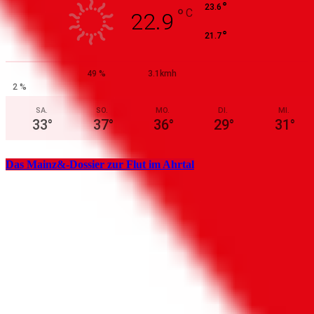
°
23.6
°
C
22.9
°
21.7
49 %
3.1kmh
2 %
SA.
SO.
MO.
DI.
MI.
33
°
37
°
36
°
29
°
31
°
Das Mainz&-Dossier zur Flut im Ahrtal