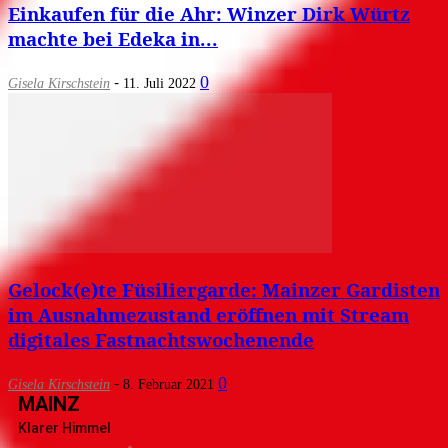
Einkaufen für die Ahr: Winzer Dirk Würtz
machte bei Edeka in...
-
0
Gisela Kirschstein
11. Juli 2022
Gelock(e)te Füsiliergarde: Mainzer Gardisten
im Ausnahmezustand eröffnen mit Stream
digitales Fastnachtswochenende
-
0
Gisela Kirschstein
8. Februar 2021
MAINZ
Klarer Himmel