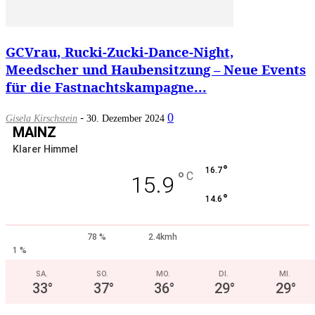
GCVrau, Rucki-Zucki-Dance-Night,
Meedscher und Haubensitzung – Neue Events
für die Fastnachtskampagne...
-
0
Gisela Kirschstein
30. Dezember 2024
MAINZ
Klarer Himmel
°
16.7
°
C
15.9
°
14.6
78 %
2.4kmh
1 %
SA.
SO.
MO.
DI.
MI.
33
°
37
°
36
°
29
°
29
°