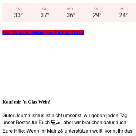
SA.
SO.
MO.
DI.
MI.
33
°
37
°
36
°
29
°
24
°
Das Mainz&-Dossier zur Flut im Ahrtal
Kauf mir ’n Glas Wein!
Guter Journalismus ist nicht umsonst, wir geben jeden Tag
unser Bestes für Euch 💻🚙- aber wir brauchen dafür auch
Eure Hilfe: Wenn Ihr Mainz& unterstützen wollt, könnt Ihr das