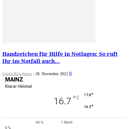
Handzeichen für Hilfe in Notlagen: So ruft
Ihr im Notfall auch...
-
0
Gisela Kirschstein
28. November 2022
MAINZ
Klarer Himmel
°
17.8
°
C
16.7
°
16.3
69 %
1.3kmh
0 %