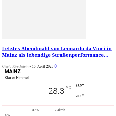
Letztes Abendmahl von Leonardo da Vinci in
Mainz als lebendige Straßenperformance...
-
0
Gisela Kirschstein
16. April 2025
MAINZ
Klarer Himmel
°
29.5
°
C
28.3
°
28.1
37 %
2.4kmh
4 %