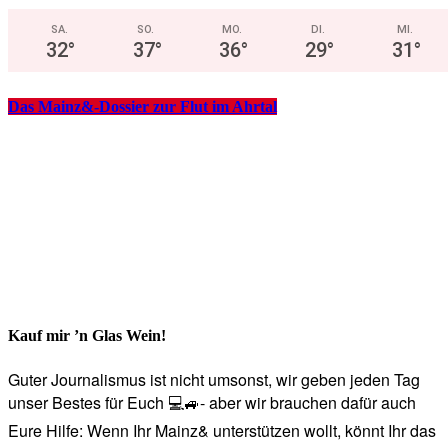
SA.
SO.
MO.
DI.
MI.
32
°
37
°
36
°
29
°
31
°
Das Mainz&-Dossier zur Flut im Ahrtal
Kauf mir ’n Glas Wein!
Guter Journalismus ist nicht umsonst, wir geben jeden Tag
unser Bestes für Euch 💻🚙- aber wir brauchen dafür auch
Eure Hilfe: Wenn Ihr Mainz& unterstützen wollt, könnt Ihr das