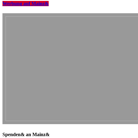
Werbung auf Mainz&
Spenden& an Mainz&