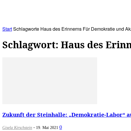
RATHAUS&
ALLES&
MITGLIEDSKONTO
Start
Schlagworte
Haus des Erinnerns Für Demokratie und A
Schlagwort: Haus des Erin
Zukunft der Steinhalle: „Demokratie-Labor“ au
-
0
Gisela Kirschstein
19. Mai 2021