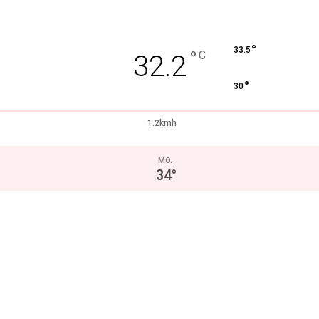
°
33.5
°
C
32.2
°
30
1.2kmh
MO.
34
°