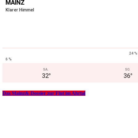
MAINZ
Klarer Himmel
24 %
6 %
SA.
SO.
32
°
36
°
Das Mainz&-Dossier zur Flut im Ahrtal