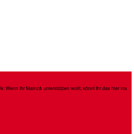
: Wenn Ihr Mainz& unterstützen wollt, könnt Ihr das hier via