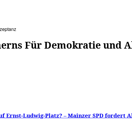
WISSEN&
VERKEHR&
FLUT AHRTAL&
NA
kzeptanz
nerns Für Demokratie und 
f Ernst-Ludwig-Platz? – Mainzer SPD fordert Al