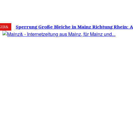
8. August 2026
Mainz
C
32.2
Sperrung Große Bleiche in Mainz Richtung Rhein: 
KER&
verwirrt, Mainzer stinksauer – Haben die Mainzer 
gestimmt?