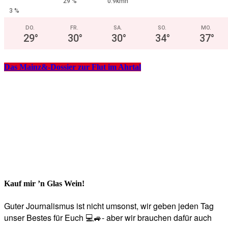
29 %
0.9kmh
3 %
DO.
FR.
SA.
SO.
MO.
29
°
30
°
30
°
34
°
37
°
Das Mainz&-Dossier zur Flut im Ahrtal
Kauf mir ’n Glas Wein!
Guter Journalismus ist nicht umsonst, wir geben jeden Tag
unser Bestes für Euch 💻🚙- aber wir brauchen dafür auch