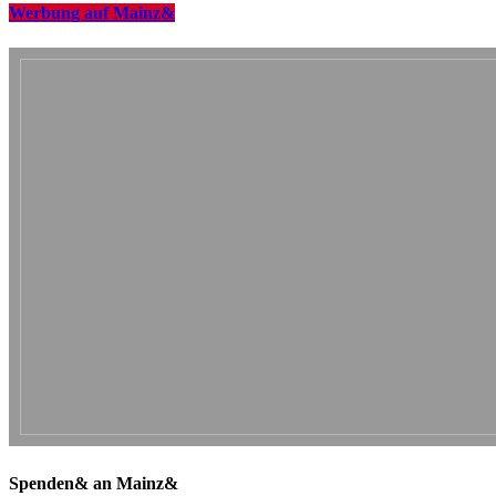
Werbung auf Mainz&
Spenden& an Mainz&