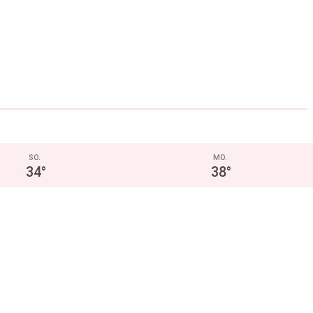
SO.
MO.
34
°
38
°