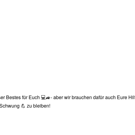
r Bestes für Euch 💻🚙- aber wir brauchen dafür auch Eure Hilfe
n Schwung 💪 zu bleiben!