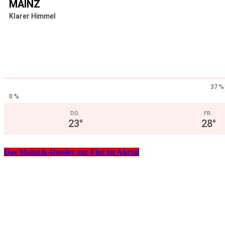
MAINZ
Klarer Himmel
37 %
0 %
DO.
FR.
23
°
28
°
Das Mainz&-Dossier zur Flut im Ahrtal