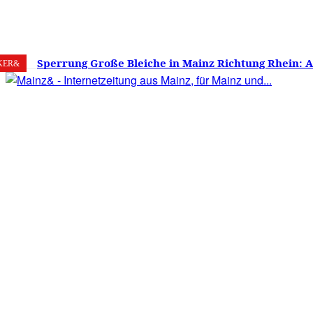
7. August 2026
Mainz
C
22.6
Sperrung Große Bleiche in Mainz Richtung Rhein: 
KER&
verwirrt, Mainzer stinksauer – Haben die Mainzer 
gestimmt?