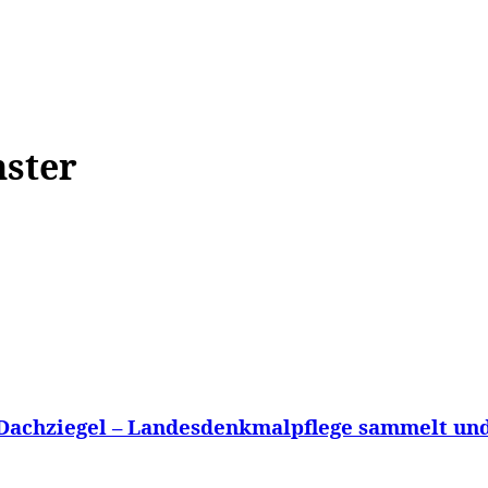
WISSEN&
VERKEHR&
FLUT AHRTAL&
NA
nster
e Dachziegel – Landesdenkmalpflege sammelt und