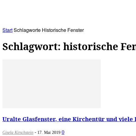
RATHAUS&
ALLES&
MITGLIEDSKONTO
Start
Schlagworte
Historische Fenster
Schlagwort: historische Fe
Uralte Glasfenster, eine Kirchentür und viel
-
0
Gisela Kirschstein
17. Mai 2019