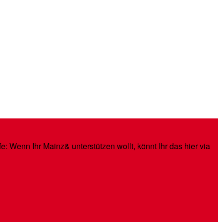
: Wenn Ihr Mainz& unterstützen wollt, könnt Ihr das hier via