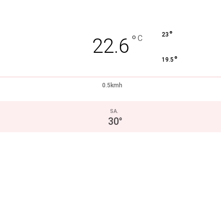
°
23
°
C
22.6
°
19.5
0.5kmh
SA.
30
°