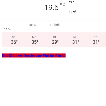
°
22
°
C
19.6
°
18.9
58 %
1.1kmh
16 %
SO.
MO.
DI.
MI.
DO.
36
°
35
°
29
°
31
°
31
°
Das Mainz&-Dossier zur Flut im Ahrtal