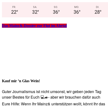
FR.
SA.
SO.
MO.
DI.
22
°
32
°
36
°
36
°
28
°
Das Mainz&-Dossier zur Flut im Ahrtal
Kauf mir ’n Glas Wein!
Guter Journalismus ist nicht umsonst, wir geben jeden Tag
unser Bestes für Euch 💻🚙- aber wir brauchen dafür auch
Eure Hilfe: Wenn Ihr Mainz& unterstützen wollt, könnt Ihr das