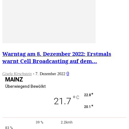
Warntag am 8. Dezember 2022: Erstmals
warnt Cell Broadcasting auf dem...
-
0
Gisela Kirschstein
7. Dezember 2022
MAINZ
Überwiegend Bewölkt
°
22.8
°
C
21.7
°
20.1
39 %
2.2kmh
83 %