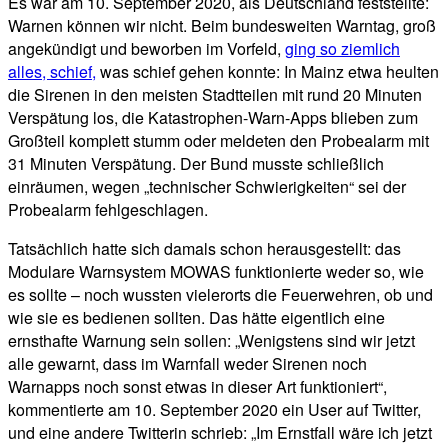
Es war am 10. September 2020, als Deutschland feststellte:
Warnen können wir nicht. Beim bundesweiten Warntag, groß
angekündigt und beworben im Vorfeld,
ging so ziemlich
alles, schief,
was schief gehen konnte: In Mainz etwa heulten
die Sirenen in den meisten Stadtteilen mit rund 20 Minuten
Verspätung los, die Katastrophen-Warn-Apps blieben zum
Großteil komplett stumm oder meldeten den Probealarm mit
31 Minuten Verspätung. Der Bund musste schließlich
einräumen, wegen „technischer Schwierigkeiten“ sei der
Probealarm fehlgeschlagen.
Tatsächlich hatte sich damals schon herausgestellt: das
Modulare Warnsystem MOWAS funktionierte weder so, wie
es sollte – noch wussten vielerorts die Feuerwehren, ob und
wie sie es bedienen sollten. Das hätte eigentlich eine
ernsthafte Warnung sein sollen: „Wenigstens sind wir jetzt
alle gewarnt, dass im Warnfall weder Sirenen noch
Warnapps noch sonst etwas in dieser Art funktioniert“,
kommentierte am 10. September 2020 ein User auf Twitter,
und eine andere Twitterin schrieb: „Im Ernstfall wäre ich jetzt