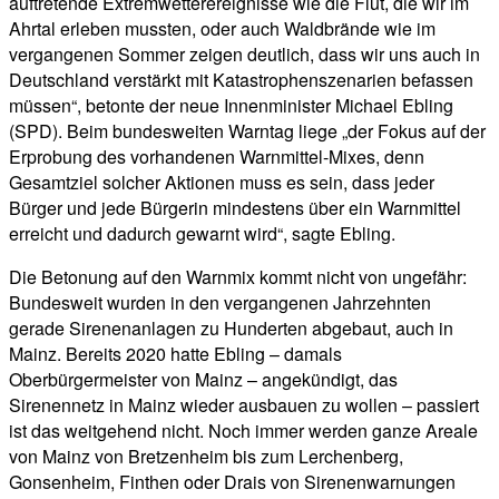
auftretende Extremwetterereignisse wie die Flut, die wir im
Ahrtal erleben mussten, oder auch Waldbrände wie im
vergangenen Sommer zeigen deutlich, dass wir uns auch in
Deutschland verstärkt mit Katastrophenszenarien befassen
müssen“, betonte der neue Innenminister Michael Ebling
(SPD). Beim bundesweiten Warntag liege „der Fokus auf der
Erprobung des vorhandenen Warnmittel-Mixes, denn
Gesamtziel solcher Aktionen muss es sein, dass jeder
Bürger und jede Bürgerin mindestens über ein Warnmittel
erreicht und dadurch gewarnt wird“, sagte Ebling.
Die Betonung auf den Warnmix kommt nicht von ungefähr:
Bundesweit wurden in den vergangenen Jahrzehnten
gerade Sirenenanlagen zu Hunderten abgebaut, auch in
Mainz. Bereits 2020 hatte Ebling – damals
Oberbürgermeister von Mainz – angekündigt, das
Sirenennetz in Mainz wieder ausbauen zu wollen – passiert
ist das weitgehend nicht. Noch immer werden ganze Areale
von Mainz von Bretzenheim bis zum Lerchenberg,
Gonsenheim, Finthen oder Drais von Sirenenwarnungen