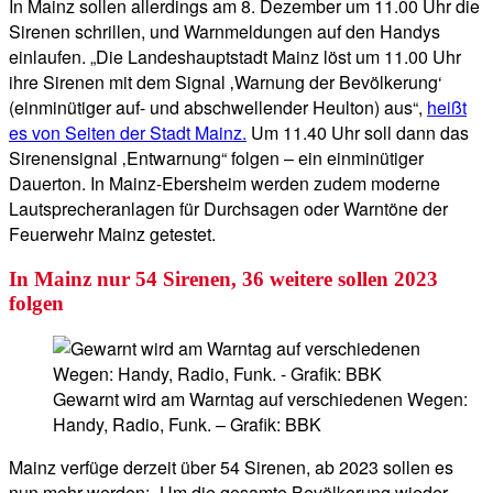
In Mainz sollen allerdings am 8. Dezember um 11.00 Uhr die
Sirenen schrillen, und Warnmeldungen auf den Handys
einlaufen. „Die Landeshauptstadt Mainz löst um 11.00 Uhr
ihre Sirenen mit dem Signal ‚Warnung der Bevölkerung‘
(einminütiger auf- und abschwellender Heulton) aus“,
heißt
es von Seiten der Stadt Mainz.
Um 11.40 Uhr soll dann das
Sirenensignal ‚Entwarnung“ folgen – ein einminütiger
Dauerton. In Mainz-Ebersheim werden zudem moderne
Lautsprecheranlagen für Durchsagen oder Warntöne der
Feuerwehr Mainz getestet.
In Mainz nur 54 Sirenen, 36 weitere sollen 2023
folgen
Gewarnt wird am Warntag auf verschiedenen Wegen:
Handy, Radio, Funk. – Grafik: BBK
Mainz verfüge derzeit über 54 Sirenen, ab 2023 sollen es
nun mehr werden: „Um die gesamte Bevölkerung wieder