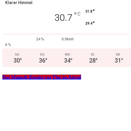
Klarer Himmel
°
31.8
°
C
30.7
°
29.4
24 %
0.5kmh
6 %
SA.
SO.
MO.
DI.
MI.
30
°
36
°
34
°
28
°
31
°
Das Mainz&-Dossier zur Flut im Ahrtal