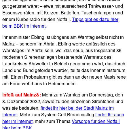
gut gerüstet wäret – etwa mit ausreichend Trinkwasser- und
Essensvorräten, mit Kerzen, Batterien, Taschenlampen und
einem Kurbelradio für den Notfall.
Tipps gibt es dazu hier
beim BBK im Internet
.
Innenminister Ebling ist übrigens am Warntag selbst nicht in
Mainz – sondern im Ahrtal. Ebling werde anlässlich des
Warntages im Ahrtal sein, wo „das neue, aus insgesamt 86
modernen Sirenenanlagen bestehende Warnnetz des
Landkreises Ahrweiler in Betrieb genommen wird, das durch
Land und Bund gefördert wurde“, teilte das Innenministerium
mit. Einen Probealarm gibt es dann an der neuen Mastsirene
am Feuerwehrhaus in Heimersheim.
Info& auf Mainz&:
Mehr zum Warntag am Donnerstag, den
8. Dezember 2022, sowie zu den einzelnen Sirentönen und
was sie bedeuten,
findet Ihr hier bei der Stadt Mainz im
Internet
. Mehr zum System Cell Broadcasting
findet Ihr auch
hier im Internet
, mehr zum Thema
Vorsorge für den Notfall
hier beim BBK
.