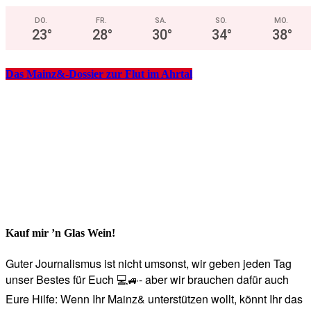
DO.
FR.
SA.
SO.
MO.
23
°
28
°
30
°
34
°
38
°
Das Mainz&-Dossier zur Flut im Ahrtal
Kauf mir ’n Glas Wein!
Guter Journalismus ist nicht umsonst, wir geben jeden Tag
unser Bestes für Euch 💻🚙- aber wir brauchen dafür auch
Eure Hilfe: Wenn Ihr Mainz& unterstützen wollt, könnt Ihr das