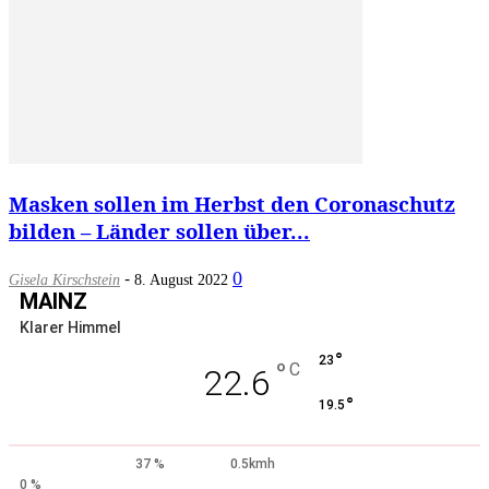
Masken sollen im Herbst den Coronaschutz
bilden – Länder sollen über...
-
0
Gisela Kirschstein
8. August 2022
MAINZ
Klarer Himmel
°
23
°
C
22.6
°
19.5
37 %
0.5kmh
0 %