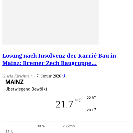
Lösung nach Insolvenz der Karrié Bau in
Mainz: Bremer Zech Baugruppe...
-
0
Gisela Kirschstein
7. Januar 2026
MAINZ
Überwiegend Bewölkt
°
22.8
°
C
21.7
°
20.1
39 %
2.2kmh
83 %