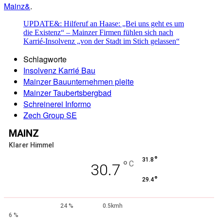
Mainz&
.
UPDATE&: Hilferuf an Haase: „Bei uns geht es um
die Existenz“ – Mainzer Firmen fühlen sich nach
Karrié-Insolvenz „von der Stadt im Stich gelassen“
Schlagworte
Insolvenz Karrié Bau
Mainzer Bauunternehmen pleite
Mainzer Taubertsbergbad
Schreinerei Informo
Zech Group SE
MAINZ
Klarer Himmel
°
31.8
°
C
30.7
°
29.4
24 %
0.5kmh
6 %