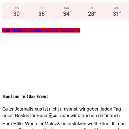
SA.
SO.
MO.
DI.
MI.
30
°
36
°
34
°
28
°
31
°
Das Mainz&-Dossier zur Flut im Ahrtal
Kauf mir ’n Glas Wein!
Guter Journalismus ist nicht umsonst, wir geben jeden Tag
unser Bestes für Euch 💻🚙- aber wir brauchen dafür auch
Eure Hilfe: Wenn Ihr Mainz& unterstützen wollt, könnt Ihr das