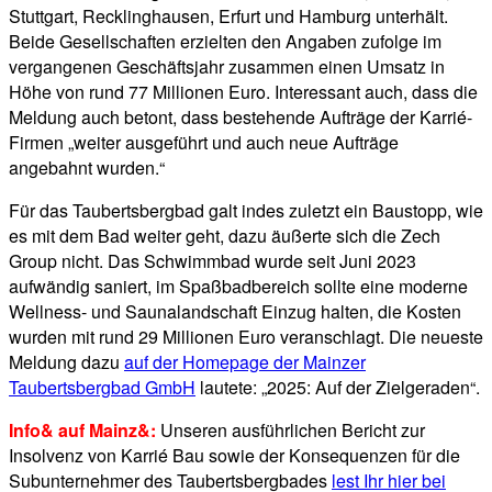
Stuttgart, Recklinghausen, Erfurt und Hamburg unterhält.
Beide Gesellschaften erzielten den Angaben zufolge im
vergangenen Geschäftsjahr zusammen einen Umsatz in
Höhe von rund 77 Millionen Euro. Interessant auch, dass die
Meldung auch betont, dass bestehende Aufträge der Karrié-
Firmen „weiter ausgeführt und auch neue Aufträge
angebahnt wurden.“
Für das Taubertsbergbad galt indes zuletzt ein Baustopp, wie
es mit dem Bad weiter geht, dazu äußerte sich die Zech
Group nicht. Das Schwimmbad wurde seit Juni 2023
aufwändig saniert, im Spaßbadbereich sollte eine moderne
Wellness- und Saunalandschaft Einzug halten, die Kosten
wurden mit rund 29 Millionen Euro veranschlagt. Die neueste
Meldung dazu
auf der Homepage der Mainzer
Taubertsbergbad GmbH
lautete: „2025: Auf der Zielgeraden“.
Info& auf Mainz&:
Unseren ausführlichen Bericht zur
Insolvenz von Karrié Bau sowie der Konsequenzen für die
Subunternehmer des Taubertsbergbades
lest Ihr hier bei