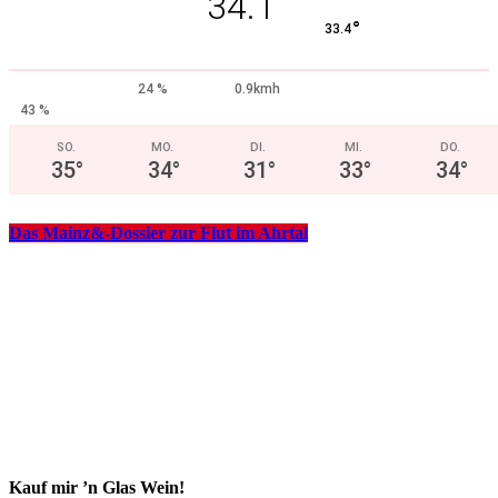
34.1
°
33.4
24 %
0.9kmh
43 %
SO.
MO.
DI.
MI.
DO.
35
°
34
°
31
°
33
°
34
°
Das Mainz&-Dossier zur Flut im Ahrtal
Kauf mir ’n Glas Wein!