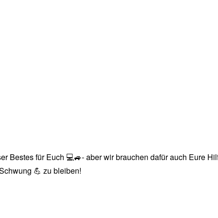
r Bestes für Euch 💻🚙- aber wir brauchen dafür auch Eure Hilfe
n Schwung 💪 zu bleiben!