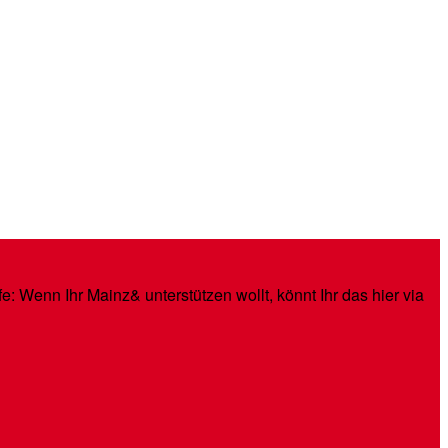
: Wenn Ihr Mainz& unterstützen wollt, könnt Ihr das hier via