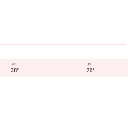
MO.
DI.
38
°
26
°