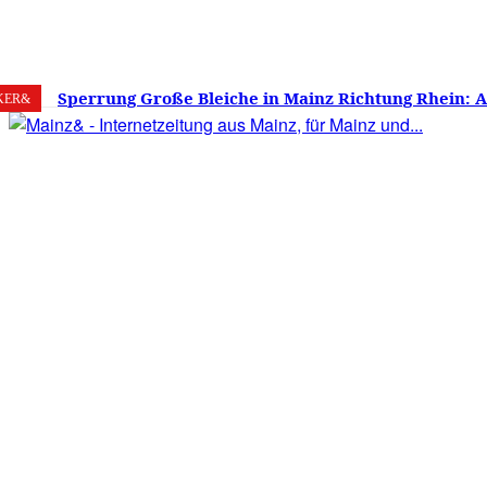
7. August 2026
Mainz
C
19.5
Sperrung Große Bleiche in Mainz Richtung Rhein: 
KER&
verwirrt, Mainzer stinksauer – Haben die Mainzer 
gestimmt?