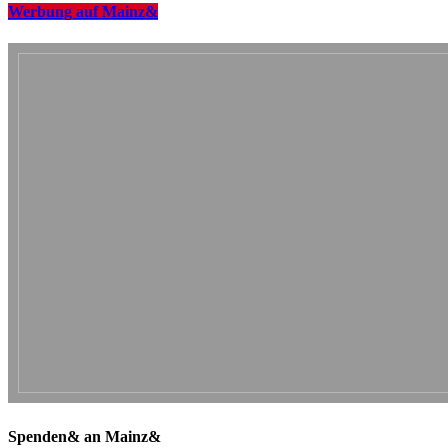
Werbung auf Mainz&
Spenden& an Mainz&