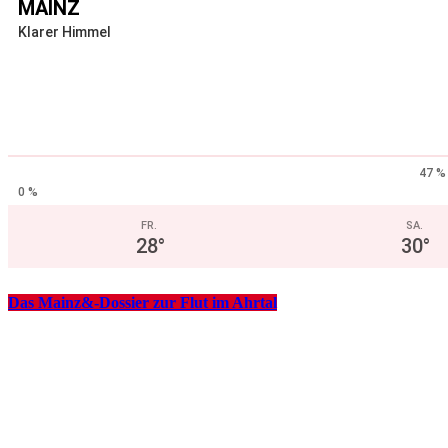
MAINZ
Klarer Himmel
47 %
0 %
FR.
SA.
28
°
30
°
Das Mainz&-Dossier zur Flut im Ahrtal