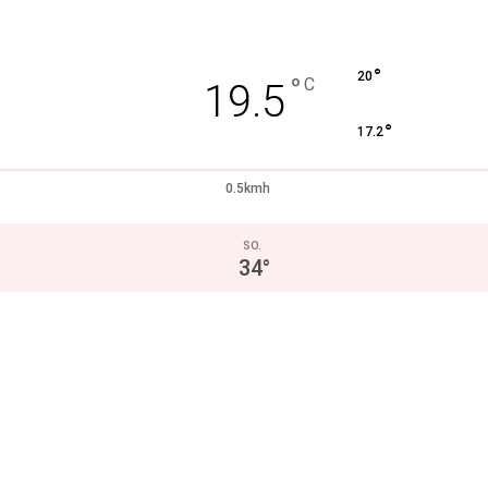
°
20
°
C
19.5
°
17.2
0.5kmh
SO.
34
°