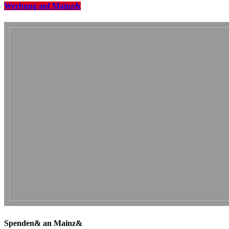
Werbung auf Mainz&
Spenden& an Mainz&