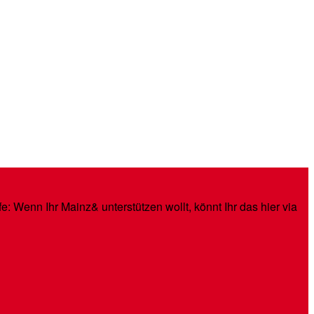
: Wenn Ihr Mainz& unterstützen wollt, könnt Ihr das hier via