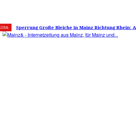
7. August 2026
Mainz
C
24.8
Sperrung Große Bleiche in Mainz Richtung Rhein: 
KER&
verwirrt, Mainzer stinksauer – Haben die Mainzer 
gestimmt?