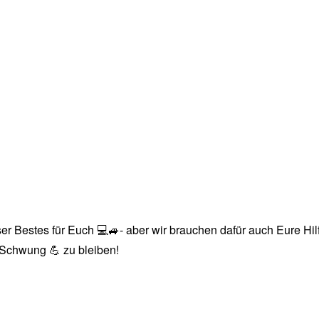
r Bestes für Euch 💻🚙- aber wir brauchen dafür auch Eure Hilfe
n Schwung 💪 zu bleiben!