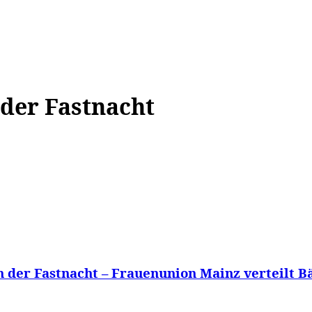
WISSEN&
VERKEHR&
FLUT AHRTAL&
NA
 der Fastnacht
der Fastnacht – Frauenunion Mainz verteilt B