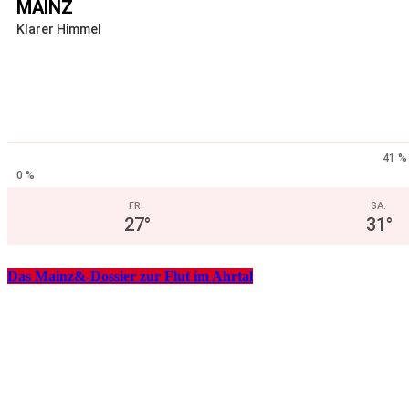
MAINZ
Klarer Himmel
41 %
0 %
FR.
SA.
27
°
31
°
Das Mainz&-Dossier zur Flut im Ahrtal