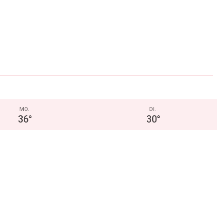
MO.
DI.
36
°
30
°