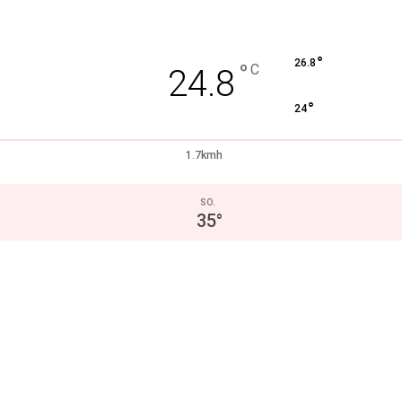
°
26.8
°
C
24.8
°
24
1.7kmh
SO.
35
°