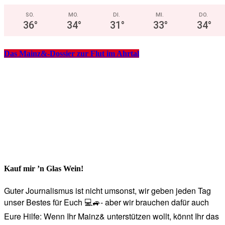
SO.
MO.
DI.
MI.
DO.
36
°
34
°
31
°
33
°
34
°
Das Mainz&-Dossier zur Flut im Ahrtal
Kauf mir ’n Glas Wein!
Guter Journalismus ist nicht umsonst, wir geben jeden Tag
unser Bestes für Euch 💻🚙- aber wir brauchen dafür auch
Eure Hilfe: Wenn Ihr Mainz& unterstützen wollt, könnt Ihr das