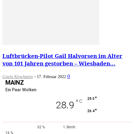
Luftbrücken-Pilot Gail Halvorsen im Alter
von 101 Jahren gestorben – Wiesbaden...
-
0
Gisela Kirschstein
17. Februar 2022
MAINZ
Ein Paar Wolken
°
29.5
°
C
28.9
°
26.4
32 %
1.3kmh
16 %