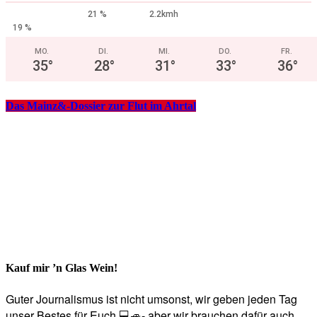
21 %
2.2kmh
19 %
MO.
DI.
MI.
DO.
FR.
35
°
28
°
31
°
33
°
36
°
Das Mainz&-Dossier zur Flut im Ahrtal
Kauf mir ’n Glas Wein!
Guter Journalismus ist nicht umsonst, wir geben jeden Tag
unser Bestes für Euch 💻🚙- aber wir brauchen dafür auch