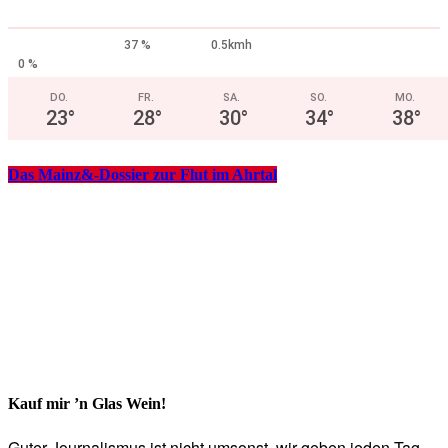
37 %
0.5kmh
0 %
DO.
FR.
SA.
SO.
MO.
23
°
28
°
30
°
34
°
38
°
Das Mainz&-Dossier zur Flut im Ahrtal
Kauf mir ’n Glas Wein!
Guter Journalismus ist nicht umsonst, wir geben jeden Tag