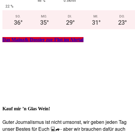
46 %
0.5kmh
22 %
SO.
MO.
DI.
MI.
DO.
36
°
35
°
29
°
31
°
23
°
Das Mainz&-Dossier zur Flut im Ahrtal
Kauf mir ’n Glas Wein!
Guter Journalismus ist nicht umsonst, wir geben jeden Tag
unser Bestes für Euch 💻🚙- aber wir brauchen dafür auch