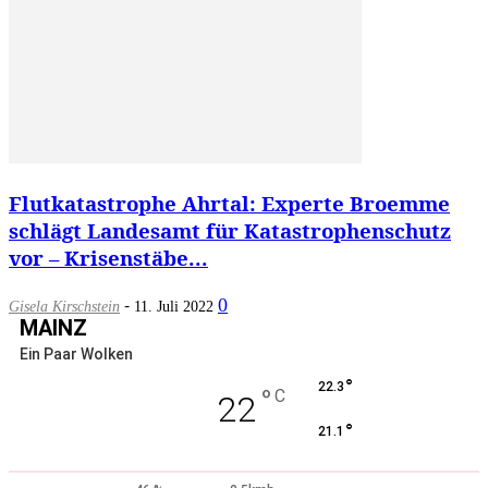
Flutkatastrophe Ahrtal: Experte Broemme
schlägt Landesamt für Katastrophenschutz
vor – Krisenstäbe...
-
0
Gisela Kirschstein
11. Juli 2022
MAINZ
Ein Paar Wolken
°
22.3
°
C
22
°
21.1