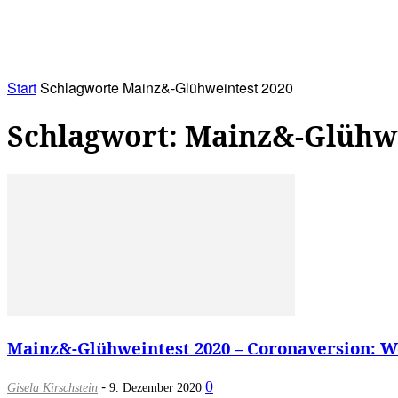
RATHAUS&
ALLES&
MITGLIEDSKONTO
Start
Schlagworte
Mainz&-Glühweintest 2020
Schlagwort: Mainz&-Glühwe
Mainz&-Glühweintest 2020 – Coronaversion: We
-
0
Gisela Kirschstein
9. Dezember 2020