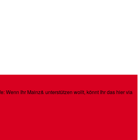
: Wenn Ihr Mainz& unterstützen wollt, könnt Ihr das hier via