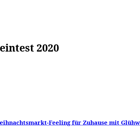
WISSEN&
VERKEHR&
FLUT AHRTAL&
NA
intest 2020
ihnachtsmarkt-Feeling für Zuhause mit Glühwe