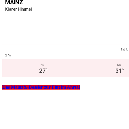
MAINZ
Klarer Himmel
54 %
2 %
FR.
SA.
27
°
31
°
Das Mainz&-Dossier zur Flut im Ahrtal