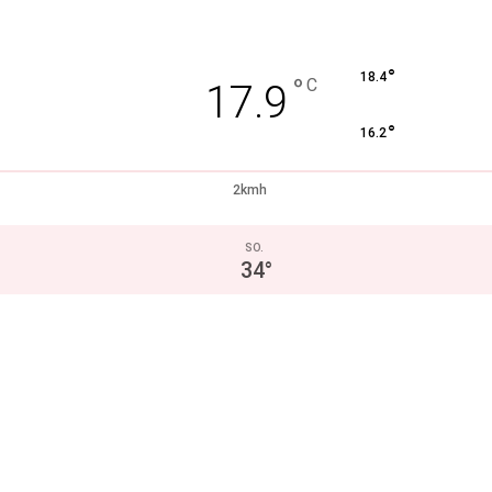
°
18.4
°
C
17.9
°
16.2
2kmh
SO.
34
°