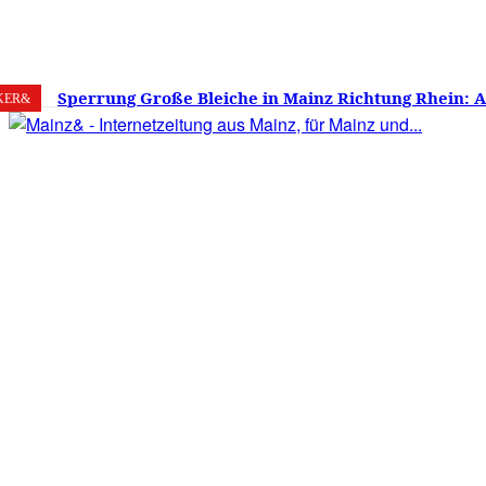
7. August 2026
Mainz
C
17.9
Sperrung Große Bleiche in Mainz Richtung Rhein: 
KER&
verwirrt, Mainzer stinksauer – Haben die Mainzer 
gestimmt?