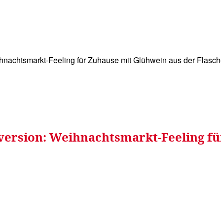
WISSEN&
VERKEHR&
FLUT AHRTAL&
NA
nachtsmarkt-Feeling für Zuhause mit Glühwein aus der Flasc
version: Weihnachtsmarkt-Feeling fü