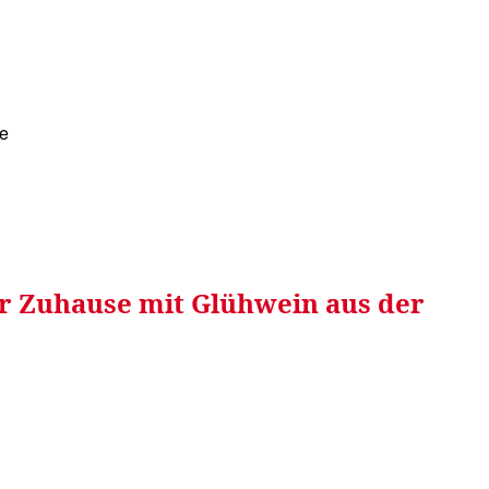
RRETEI&
WEIN&
SPONSORED&
WERBEN AUF
he
r Zuhause mit Glühwein aus der