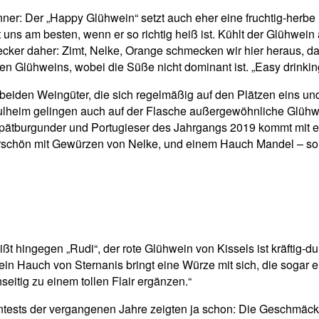
nner: Der „Happy Glühwein“ setzt auch eher eine fruchtig-her
ns am besten, wenn er so richtig heiß ist. Kühlt der Glühwein
cker daher: Zimt, Nelke, Orange schmecken wir hier heraus, da
hen Glühweins, wobei die Süße nicht dominant ist. „Easy drinking
 beiden Weingüter, die sich regelmäßig auf den Plätzen eins u
lheim gelingen auch auf der Flasche außergewöhnliche Glühwe
pätburgunder und Portugieser des Jahrgangs 2019 kommt mit ein
erschön mit Gewürzen von Nelke, und einem Hauch Mandel – so 
ßt hingegen „Rudi“, der rote Glühwein von Kissels ist kräftig-
Hauch von Sternanis bringt eine Würze mit sich, die sogar ein b
eitig zu einem tollen Flair ergänzen.“
ests der vergangenen Jahre zeigten ja schon: Die Geschmäcker