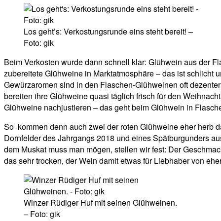
Los geht’s: Verkostungsrunde eins steht bereit! –
Foto: gik
Beim Verkosten wurde dann schnell klar: Glühwein aus der Flas
zubereitete Glühweine in Marktatmosphäre – das ist schlicht u
Gewürzaromen sind in den Flaschen-Glühweinen oft dezenter a
bereiten ihre Glühweine quasi täglich frisch für den Weihnac
Glühweine nachjustieren – das geht beim Glühwein in Flaschen
So kommen denn auch zwei der roten Glühweine eher herb d
Dornfelder des Jahrgangs 2018 und eines Spätburgunders aus
dem Muskat muss man mögen, stellen wir fest: Der Geschmack
das sehr trocken, der Wein damit etwas für Liebhaber von eh
Winzer Rüdiger Huf mit seinen Glühweinen.
– Foto: gik