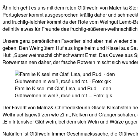
Ähnlich geht es uns mit dem roten Glühwein von Malenka Ste
Portugieser kommt ausgesprochen kräftig daher und schmeckt u
und fruchtig-leichter kommt da der Rote vom Weingut Lemb-Be
definitiv etwas für Freunde des fruchtig-süßeren-weihnachtlic
Unsere ganz persönlichen Favoriten sind aber mal wieder die
geben: Den Weingütern Huf aus Ingelheim und Kissel aus Sau
Huf: „Super weihnachtlich!“ schwärmt Ernst. Das Cuvee aus S
Rotweintaninen daher, der frische Rotwein mischt sich wund
Familie Kissel mit Olaf, Lisa, und Rudi – den
Glühweinen in weiß, rosé und rot. – Foto: gik
Der Favorit von Mainz&-Chefredakteurin Gisela Kirschstein hei
Weihnachtsgewürzen wie Zimt, Nelken und Orangenschalen, ein 
„Ein intensiver Glühwein, bei dem sich Wein und Würze gegens
Natürlich ist Glühwein immer Geschmackssache, die Glühweint