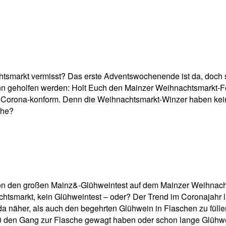
pp
Email
Drucken
tsmarkt vermisst? Das erste Adventswochenende ist da, doch 
nn geholfen werden: Holt Euch den Mainzer Weihnachtsmarkt-F
ig Corona-konform. Denn die Weihnachtsmarkt-Winzer haben kei
che?
chon den großen Mainz&-Glühweintest auf dem Mainzer Weihnac
chtsmarkt, kein Glühweintest – oder? Der Trend im Coronajahr 
da näher, als auch den begehrten Glühwein in Flaschen zu fül
 den Gang zur Flasche gewagt haben oder schon lange Glühwei