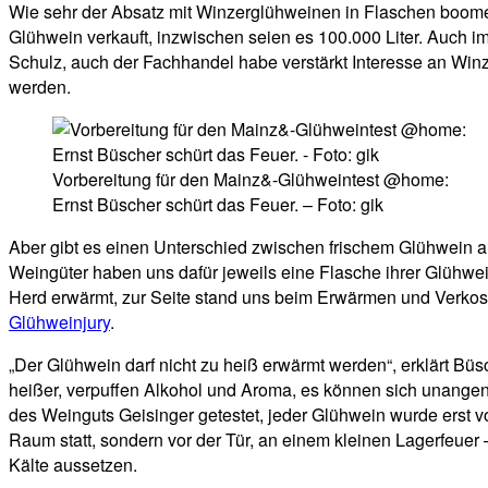
Wie sehr der Absatz mit Winzerglühweinen in Flaschen boome, 
Glühwein verkauft, inzwischen seien es 100.000 Liter. Auch 
Schulz, auch der Fachhandel habe verstärkt Interesse an Win
werden.
Vorbereitung für den Mainz&-Glühweintest @home:
Ernst Büscher schürt das Feuer. – Foto: gik
Aber gibt es einen Unterschied zwischen frischem Glühwein
Weingüter haben uns dafür jeweils eine Flasche ihrer Glühwe
Herd erwärmt, zur Seite stand uns beim Erwärmen und Verkost
Glühweinjury
.
„Der Glühwein darf nicht zu heiß erwärmt werden“, erklärt Büsc
heißer, verpuffen Alkohol und Aroma, es können sich unangen
des Weinguts Geisinger getestet, jeder Glühwein wurde erst v
Raum statt, sondern vor der Tür, an einem kleinen Lagerfeue
Kälte aussetzen.