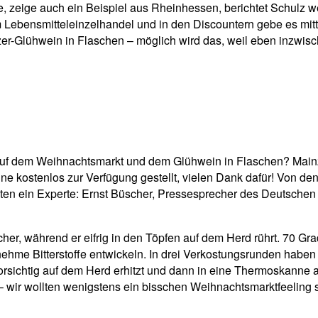
zeige auch ein Beispiel aus Rheinhessen, berichtet Schulz wei
im Lebensmitteleinzelhandel und in den Discountern gebe es mi
zer-Glühwein in Flaschen – möglich wird das, weil eben inzwis
 auf dem Weihnachtsmarkt und dem Glühwein in Flaschen? Main
ine kostenlos zur Verfügung gestellt, vielen Dank dafür! Von 
en ein Experte: Ernst Büscher, Pressesprecher des Deutschen 
her, während er eifrig in den Töpfen auf dem Herd rührt. 70 Gra
ehme Bitterstoffe entwickeln. In drei Verkostungsrunden haben
orsichtig auf dem Herd erhitzt und dann in eine Thermoskanne a
r – wir wollten wenigstens ein bisschen Weihnachtsmarktfeelin