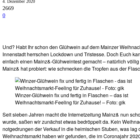
4. Dezember 2020
2669
0
Facebook
Twitter
Telegram
WhatsA
Und? Habt Ihr schon den Glühwein auf dem Mainzer Weihnach
Innenstadt herrschen Lockdown und Tristesse. Doch Euch ka
einfach einen Mainz&-Glühweintest gemacht – natürlich völl
Mainz& hat probiert: wie schmecken die Tropfen aus der Flas
Winzer-Glühwein fix und fertig in Flaschen – das ist
Weihnachtsmarkt-Feeling für Zuhause! – Foto: gik
Seit sieben Jahren macht die Internetzeitung Mainz& nun s
wurde, saßen wir zunächst etwas bedröppelt da. Kein Weihna
notgedrungen der Verkauf in die heimischen Stuben, was lag 
Weihnachtsmarkt haben wir gefunden, die im Coronajahr 2020