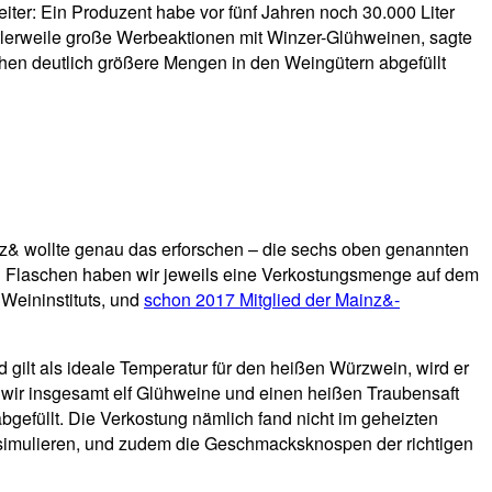
ter: Ein Produzent habe vor fünf Jahren noch 30.000 Liter
ttlerweile große Werbeaktionen mit Winzer-Glühweinen, sagte
chen deutlich größere Mengen in den Weingütern abgefüllt
z& wollte genau das erforschen – die sechs oben genannten
den Flaschen haben wir jeweils eine Verkostungsmenge auf dem
Weininstituts, und
schon 2017 Mitglied der Mainz&-
d gilt als ideale Temperatur für den heißen Würzwein, wird er
 wir insgesamt elf Glühweine und einen heißen Traubensaft
bgefüllt. Die Verkostung nämlich fand nicht im geheizten
g simulieren, und zudem die Geschmacksknospen der richtigen