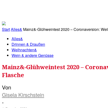
RATHAUS&
ALLES&
MITGLIEDSKONTO
Start
Alles&
Mainz&-Glühweintest 2020 – Coronaversion: Weih
Alles&
Drinnen & Draußen
Weihnachten&
Wein & andere Genüsse
Mainz&-Glühweintest 2020 – Corona
Flasche
Von
Gisela Kirschstein
-