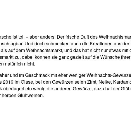
che ist toll – aber anders. Der frische Duft des Weihnachtsmark
nschlagbar. Und doch schmecken auch die Kreationen aus der Fla
ls auf dem Weihnachtsmarkt, und das hat nicht nur etwas mit 
htsmarkt zu, dabei können sie ganz gezielt auf die Wünsche ih
 natürlich nicht.
aher und im Geschmack mit eher weniger Weihnachts-Gewürzen
 2019 im Glase, bei den Gewürzen seien Zimt, Nelke, Kardamo
 überlagert ein wenig die anderen Gewürze, dazu hat der Glü
er herben Glühweinen.