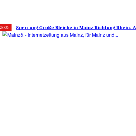
9. August 2026
Mainz
C
28.9
Sperrung Große Bleiche in Mainz Richtung Rhein: 
KER&
verwirrt, Mainzer stinksauer – Haben die Mainzer 
gestimmt?