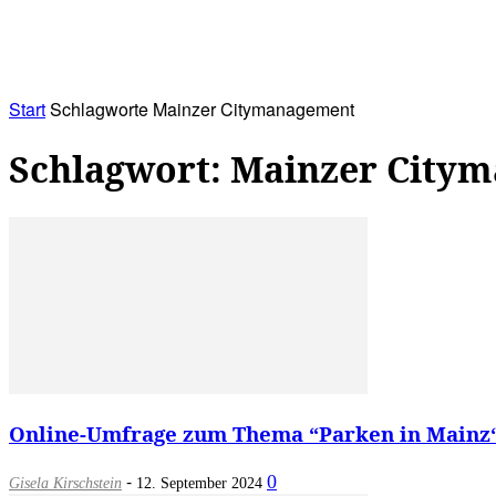
RATHAUS&
ALLES&
MITGLIEDSKONTO
Start
Schlagworte
Mainzer Citymanagement
Schlagwort: Mainzer City
Online-Umfrage zum Thema “Parken in Mainz“:
-
0
Gisela Kirschstein
12. September 2024