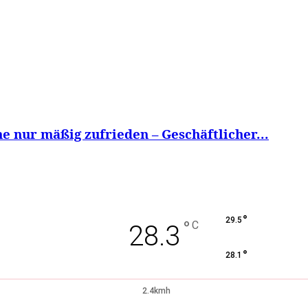
 nur mäßig zufrieden – Geschäftlicher...
°
29.5
°
C
28.3
°
28.1
2.4kmh