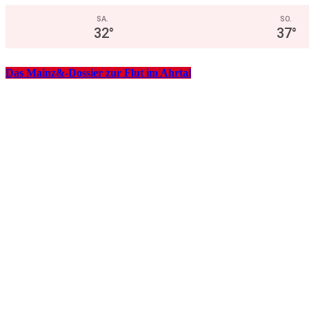
SA.
SO.
32
°
37
°
Das Mainz&-Dossier zur Flut im Ahrtal