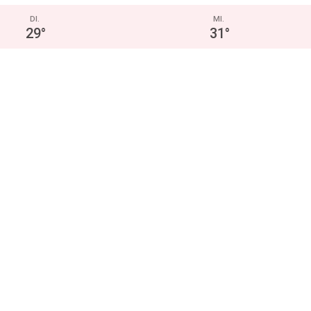
DI.
MI.
29
°
31
°