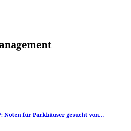
WISSEN&
VERKEHR&
FLUT AHRTAL&
NA
management
 Noten für Parkhäuser gesucht von...