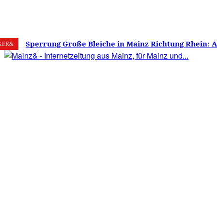
8. August 2026
Mainz
C
28.3
Sperrung Große Bleiche in Mainz Richtung Rhein: 
KER&
verwirrt, Mainzer stinksauer – Haben die Mainzer 
gestimmt?