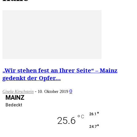
„Wir stehen fest an Ihrer Seite“ – Mainz
gedenkt der Opfer...
-
0
Gisela Kirschstein
10. Oktober 2019
MAINZ
Bedeckt
°
26.1
°
C
25.6
°
24.7