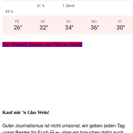
31 %
1.3kmh
93 %
FR.
SA.
SO.
MO.
DI.
26
°
32
°
34
°
36
°
30
°
Das Mainz&-Dossier zur Flut im Ahrtal
Kauf mir ’n Glas Wein!
Guter Journalismus ist nicht umsonst, wir geben jeden Tag
unser Bestes für Euch 💻🚙- aber wir brauchen dafür auch