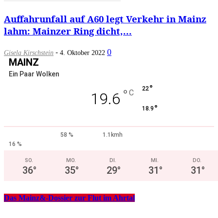
Auffahrunfall auf A60 legt Verkehr in Mainz
lahm: Mainzer Ring dicht,...
-
0
Gisela Kirschstein
4. Oktober 2022
MAINZ
Ein Paar Wolken
°
22
°
C
19.6
°
18.9
58 %
1.1kmh
16 %
SO.
MO.
DI.
MI.
DO.
36
°
35
°
29
°
31
°
31
°
Das Mainz&-Dossier zur Flut im Ahrtal