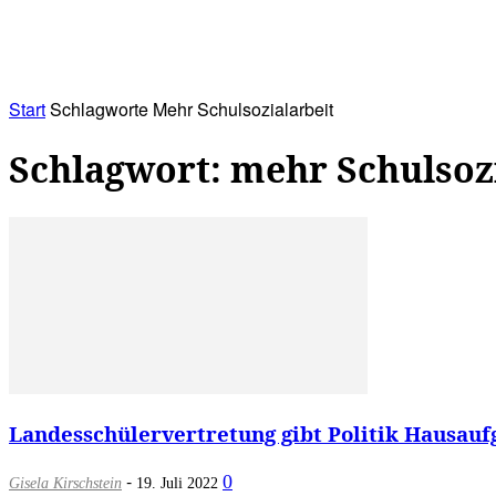
RATHAUS&
ALLES&
MITGLIEDSKONTO
Start
Schlagworte
Mehr Schulsozialarbeit
Schlagwort: mehr Schulsoz
Landesschülervertretung gibt Politik Hausaufg
-
0
Gisela Kirschstein
19. Juli 2022