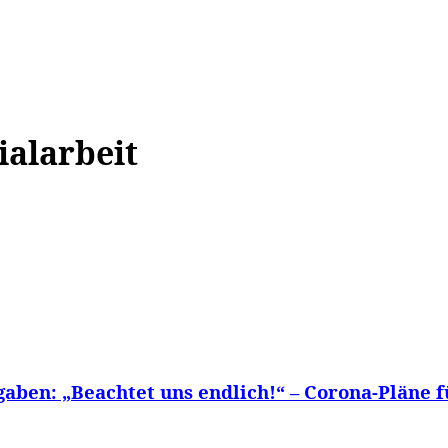
WISSEN&
VERKEHR&
FLUT AHRTAL&
NA
ialarbeit
aben: „Beachtet uns endlich!“ – Corona-Pläne fü