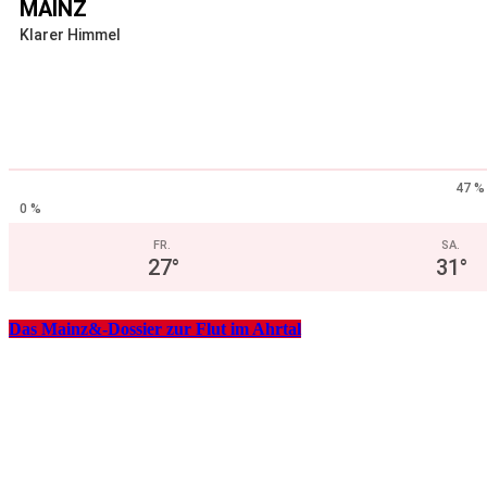
MAINZ
Klarer Himmel
47 %
0 %
FR.
SA.
27
°
31
°
Das Mainz&-Dossier zur Flut im Ahrtal