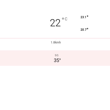
°
23.1
°
C
22
°
20.7
1.8kmh
SO.
35
°