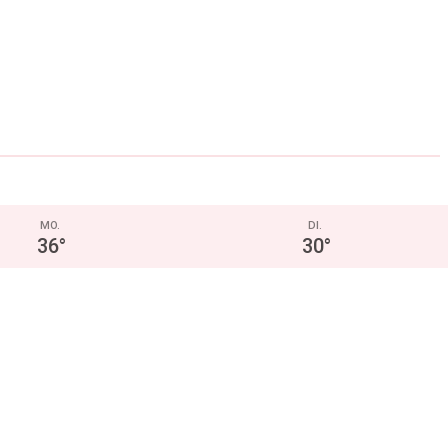
MO.
DI.
36
°
30
°