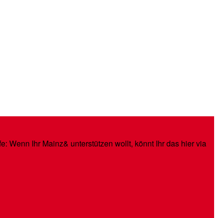
: Wenn Ihr Mainz& unterstützen wollt, könnt Ihr das hier via