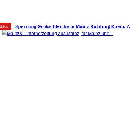
7. August 2026
Mainz
C
22
Sperrung Große Bleiche in Mainz Richtung Rhein: 
KER&
verwirrt, Mainzer stinksauer – Haben die Mainzer 
gestimmt?