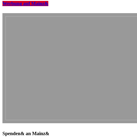
Werbung auf Mainz&
Spenden& an Mainz&