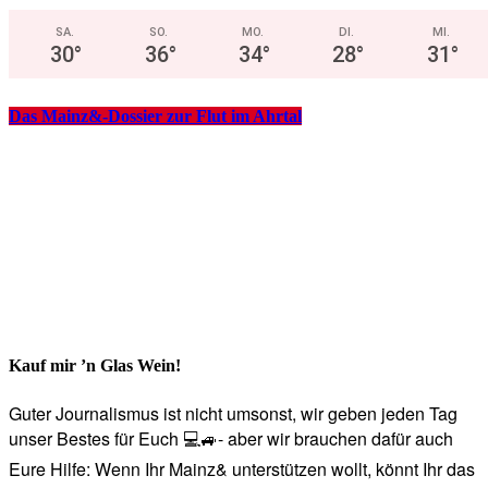
SA.
SO.
MO.
DI.
MI.
30
°
36
°
34
°
28
°
31
°
Das Mainz&-Dossier zur Flut im Ahrtal
Kauf mir ’n Glas Wein!
Guter Journalismus ist nicht umsonst, wir geben jeden Tag
unser Bestes für Euch 💻🚙- aber wir brauchen dafür auch
Eure Hilfe: Wenn Ihr Mainz& unterstützen wollt, könnt Ihr das