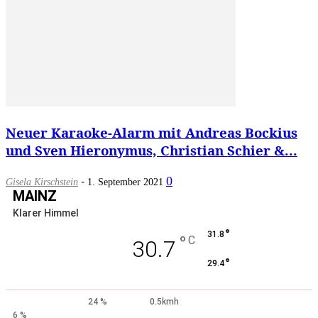
Neuer Karaoke-Alarm mit Andreas Bockius
und Sven Hieronymus, Christian Schier &...
-
0
Gisela Kirschstein
1. September 2021
MAINZ
Klarer Himmel
°
31.8
°
C
30.7
°
29.4
24 %
0.5kmh
6 %