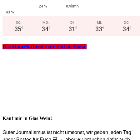
24 %
0.9kmh
43 %
SO.
MO.
DI.
MI.
DO.
35
°
34
°
31
°
33
°
34
°
Das Mainz&-Dossier zur Flut im Ahrtal
Kauf mir ’n Glas Wein!
Guter Journalismus ist nicht umsonst, wir geben jeden Tag
unser Bestes für Euch 💻🚙- aber wir brauchen dafür auch