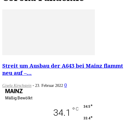
Streit um Ausbau der A643 bei Mainz flammt
neu auf –...
-
0
Gisela Kirschstein
23. Februar 2022
MAINZ
Mäßig Bewölkt
°
34.5
°
C
34.1
°
33.4