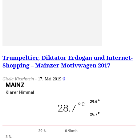
Trumpeltier, Diktator Erdogan und Internet-
Shopping – Mainzer Motivwagen 2017
-
0
Gisela Kirschstein
17. Mai 2019
MAINZ
Klarer Himmel
°
29.6
°
C
28.7
°
26.7
29 %
0.9kmh
3 %