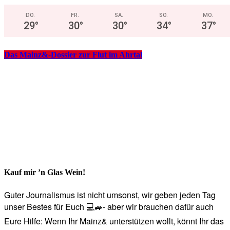
DO.
FR.
SA.
SO.
MO.
29
°
30
°
30
°
34
°
37
°
Das Mainz&-Dossier zur Flut im Ahrtal
Kauf mir ’n Glas Wein!
Guter Journalismus ist nicht umsonst, wir geben jeden Tag
unser Bestes für Euch 💻🚙- aber wir brauchen dafür auch
Eure Hilfe: Wenn Ihr Mainz& unterstützen wollt, könnt Ihr das