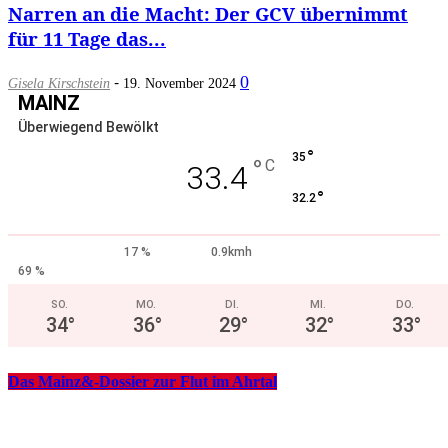
Narren an die Macht: Der GCV übernimmt
für 11 Tage das...
-
0
Gisela Kirschstein
19. November 2024
MAINZ
Überwiegend Bewölkt
°
35
°
C
33.4
°
32.2
17 %
0.9kmh
69 %
SO.
MO.
DI.
MI.
DO.
34
°
36
°
29
°
32
°
33
°
Das Mainz&-Dossier zur Flut im Ahrtal