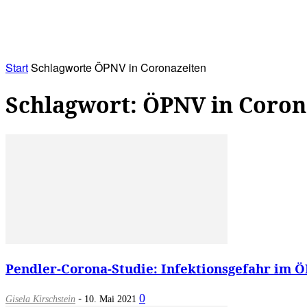
RATHAUS&
ALLES&
MITGLIEDSKONTO
Start
Schlagworte
ÖPNV in Coronazeiten
Schlagwort: ÖPNV in Coron
Pendler-Corona-Studie: Infektionsgefahr im ÖP
-
0
Gisela Kirschstein
10. Mai 2021