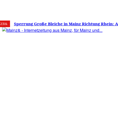
8. August 2026
Mainz
C
22.9
Sperrung Große Bleiche in Mainz Richtung Rhein: 
KER&
verwirrt, Mainzer stinksauer – Haben die Mainzer 
gestimmt?