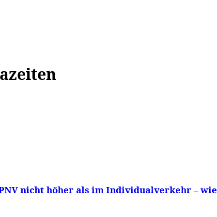
WISSEN&
VERKEHR&
FLUT AHRTAL&
NA
azeiten
NV nicht höher als im Individualverkehr – wie.