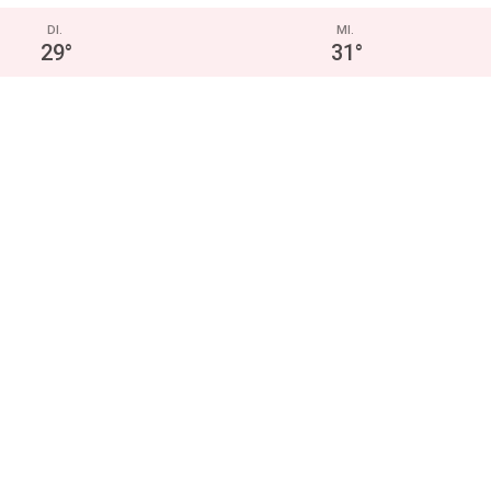
DI.
MI.
29
°
31
°