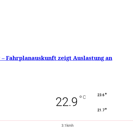
– Fahrplanauskunft zeigt Auslastung an
°
23.6
°
C
22.9
°
21.7
3.1kmh