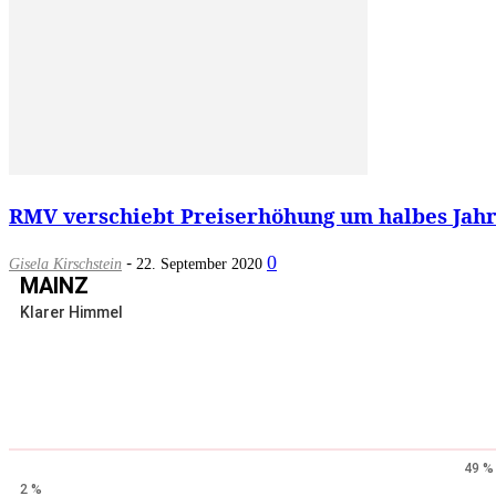
RMV verschiebt Preiserhöhung um halbes Jahr 
-
0
Gisela Kirschstein
22. September 2020
MAINZ
Klarer Himmel
49 %
2 %