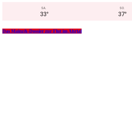
SA.
SO.
33
°
37
°
Das Mainz&-Dossier zur Flut im Ahrtal