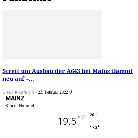
Streit um Ausbau der A643 bei Mainz flammt
neu auf –...
-
0
Gisela Kirschstein
23. Februar 2022
MAINZ
Klarer Himmel
°
20
°
C
19.5
°
17.2