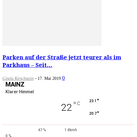
Parken auf der Straße jetzt teurer als im
Parkhaus – Seit...
-
0
Gisela Kirschstein
17. Mai 2019
MAINZ
Klarer Himmel
°
23.1
°
C
22
°
20.7
47 %
1.8kmh
0 %