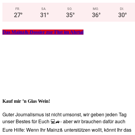
FR.
SA.
SO.
MO.
DI.
27
°
31
°
35
°
36
°
30
°
Das Mainz&-Dossier zur Flut im Ahrtal
Kauf mir ’n Glas Wein!
Guter Journalismus ist nicht umsonst, wir geben jeden Tag
unser Bestes für Euch 💻🚙- aber wir brauchen dafür auch
Eure Hilfe: Wenn Ihr Mainz& unterstützen wollt, könnt Ihr das