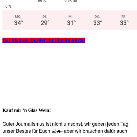
66 %
0.5kmh
0 %
MO.
DI.
MI.
DO.
FR.
34
°
29
°
31
°
33
°
33
°
Das Mainz&-Dossier zur Flut im Ahrtal
Kauf mir ’n Glas Wein!
Guter Journalismus ist nicht umsonst, wir geben jeden Tag
unser Bestes für Euch 💻🚙- aber wir brauchen dafür auch