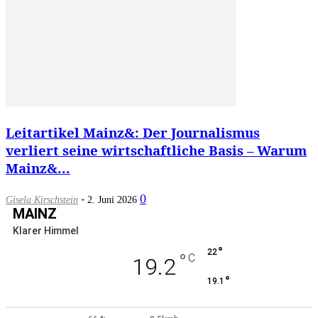
Leitartikel Mainz&: Der Journalismus
verliert seine wirtschaftliche Basis – Warum
Mainz&...
-
0
Gisela Kirschstein
2. Juni 2026
MAINZ
Klarer Himmel
°
22
°
C
19.2
°
19.1