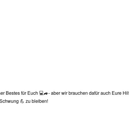
r Bestes für Euch 💻🚙- aber wir brauchen dafür auch Eure Hilfe
n Schwung 💪 zu bleiben!