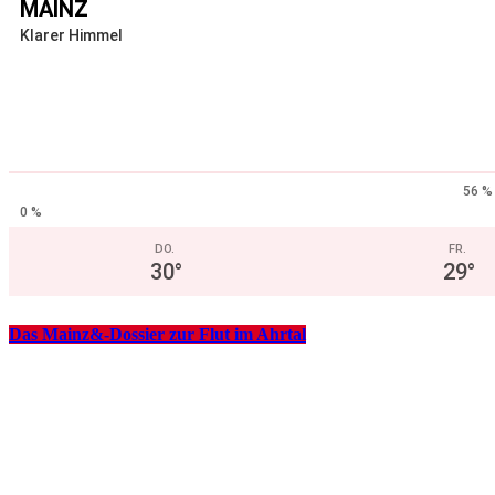
MAINZ
Klarer Himmel
56 %
0 %
DO.
FR.
30
°
29
°
Das Mainz&-Dossier zur Flut im Ahrtal