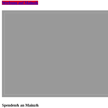
Werbung auf Mainz&
Spenden& an Mainz&