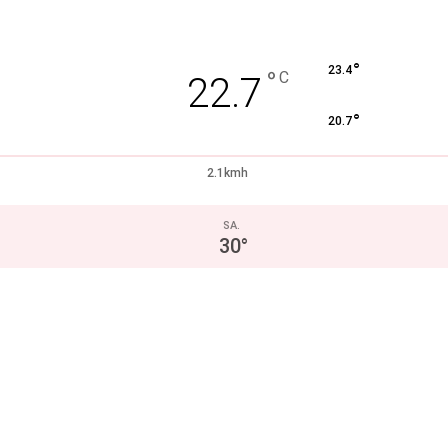
°
23.4
°
C
22.7
°
20.7
2.1kmh
SA.
30
°