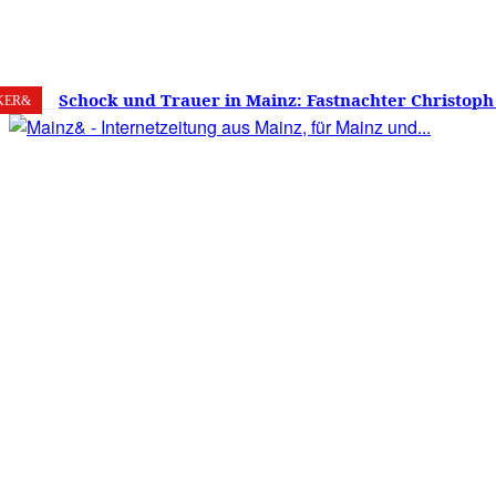
6. August 2026
Mainz
C
22.7
Schock und Trauer in Mainz: Fastnachter Christoph
KER&
60 Jahren gestorben – Was ist die Fastnacht ohne…?