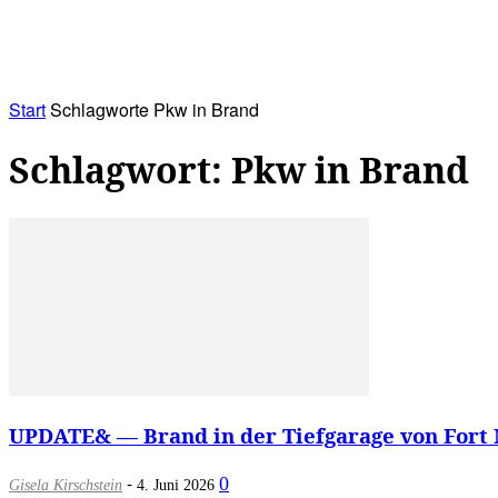
RATHAUS&
ALLES&
MITGLIEDSKONTO
Start
Schlagworte
Pkw in Brand
Schlagwort: Pkw in Brand
UPDATE& — Brand in der Tiefgarage von Fort M
-
0
Gisela Kirschstein
4. Juni 2026