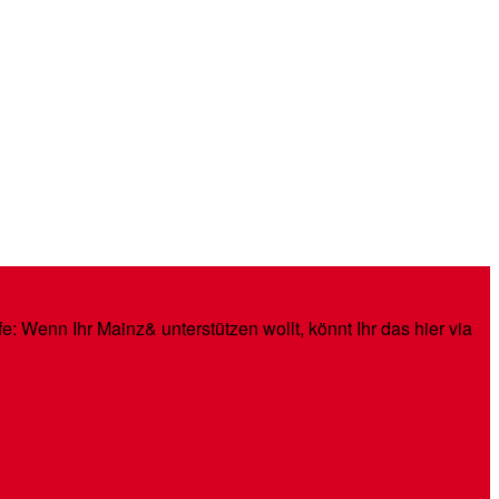
: Wenn Ihr Mainz& unterstützen wollt, könnt Ihr das hier via