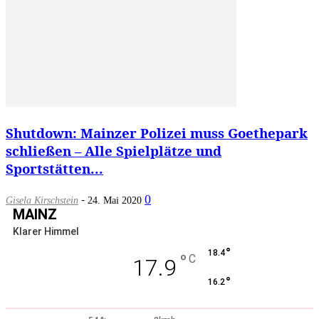
Shutdown: Mainzer Polizei muss Goethepark
schließen – Alle Spielplätze und
Sportstätten...
-
0
Gisela Kirschstein
24. Mai 2020
MAINZ
Klarer Himmel
°
18.4
°
C
17.9
°
16.2