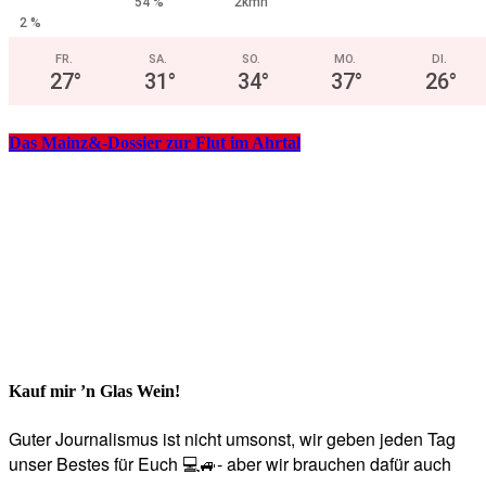
54 %
2kmh
2 %
FR.
SA.
SO.
MO.
DI.
27
°
31
°
34
°
37
°
26
°
Das Mainz&-Dossier zur Flut im Ahrtal
Kauf mir ’n Glas Wein!
Guter Journalismus ist nicht umsonst, wir geben jeden Tag
unser Bestes für Euch 💻🚙- aber wir brauchen dafür auch