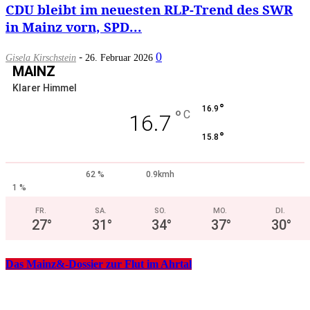
CDU bleibt im neuesten RLP-Trend des SWR
in Mainz vorn, SPD...
-
0
Gisela Kirschstein
26. Februar 2026
MAINZ
Klarer Himmel
°
16.9
°
C
16.7
°
15.8
62 %
0.9kmh
1 %
FR.
SA.
SO.
MO.
DI.
27
°
31
°
34
°
37
°
30
°
Das Mainz&-Dossier zur Flut im Ahrtal