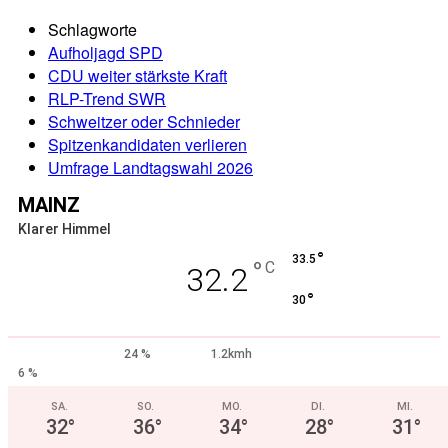
Schlagworte
Aufholjagd SPD
CDU weiter stärkste Kraft
RLP-Trend SWR
Schweitzer oder Schnieder
Spitzenkandidaten verlieren
Umfrage Landtagswahl 2026
MAINZ
Klarer Himmel
°
33.5
°
C
32.2
°
30
24 %
1.2kmh
6 %
SA.
SO.
MO.
DI.
MI.
32
°
36
°
34
°
28
°
31
°