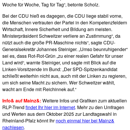
Woche für Woche, Tag für Tag“, betonte Scholz.
Bei der CDU hieß es dagegen, die CDU liege stabil vorne,
die Menschen vertrauten der Partei in den Kompetenzfeldern
Wirtschaft, Innere Sicherheit und Bildung am meisten.
Ministerpräsident Schweitzer verliere an Zustimmung“, da
nützt auch die große PR-Maschine nichts“, sagte CDU-
Generalsekretär Johannes Steiniger. „Umso beunruhigender“
sei es, dass Rot-Rot-Grün „zu einer realen Gefahr für unser
Land wird“, warnte Steiniger, und sagte mit Blick auf die
Linken-Vorsitzende im Bund: „Der SPD-Spitzenkandidat
schließt weiterhin nicht aus, auch mit der Linken zu regieren,
um sich seine Macht zu sichern. Wer Schweitzer wählt,
wacht am Ende mit Reichinnek auf.“
Info& auf Mainz&:
Weitere Infos und Grafiken zum aktuellen
RLP-Trend
findet Ihr hier im Internet
. Mehr zu den Umfragen
und Werten aus dem Oktober 2025 zur Landtagswahl in
Rheinland-Pfalz könnt Ihr
noch einmal hier bei Mainz&
nachlesen
.