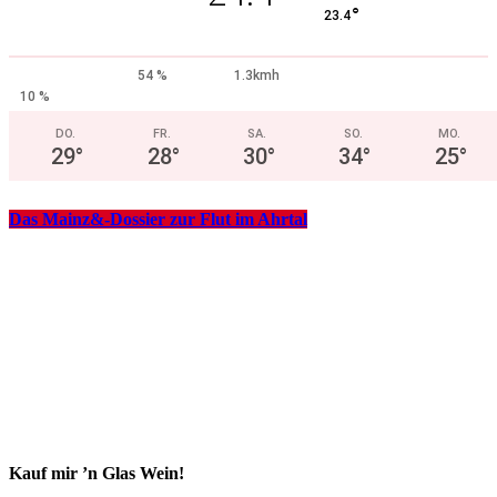
°
23.4
54 %
1.3kmh
10 %
DO.
FR.
SA.
SO.
MO.
29
°
28
°
30
°
34
°
25
°
Das Mainz&-Dossier zur Flut im Ahrtal
Kauf mir ’n Glas Wein!