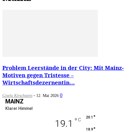
Problem Leerstände in der City: Mit Mainz-
Motiven gegen Tristesse –
Wirtschaftsdezernentin...
-
0
Gisela Kirschstein
12. Mai 2026
MAINZ
Klarer Himmel
°
20.1
°
C
19.1
°
18.9