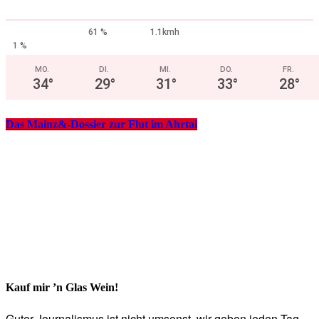
61 %
1.1kmh
1 %
MO.
DI.
MI.
DO.
FR.
34
°
29
°
31
°
33
°
28
°
Das Mainz&-Dossier zur Flut im Ahrtal
Kauf mir ’n Glas Wein!
Guter Journalismus ist nicht umsonst, wir geben jeden Tag