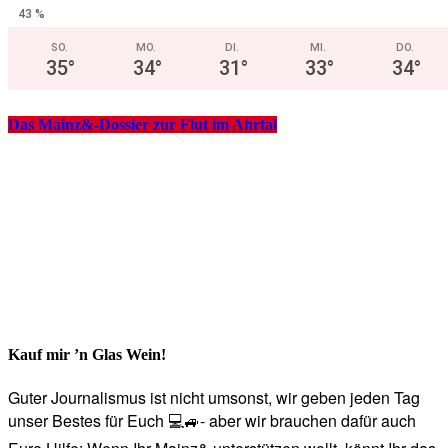
43 %
SO.
MO.
DI.
MI.
DO.
35
°
34
°
31
°
33
°
34
°
Das Mainz&-Dossier zur Flut im Ahrtal
Kauf mir ’n Glas Wein!
Guter Journalismus ist nicht umsonst, wir geben jeden Tag
unser Bestes für Euch 💻🚙- aber wir brauchen dafür auch