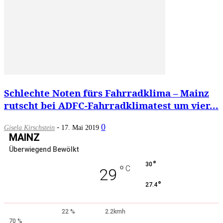
Schlechte Noten fürs Fahrradklima – Mainz
rutscht bei ADFC-Fahrradklimatest um vier...
-
0
Gisela Kirschstein
17. Mai 2019
MAINZ
Überwiegend Bewölkt
°
30
°
C
29
°
27.4
22 %
2.2kmh
70 %