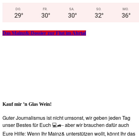
DO.
FR.
SA.
SO.
MO.
29
°
30
°
30
°
32
°
36
°
Das Mainz&-Dossier zur Flut im Ahrtal
Kauf mir ’n Glas Wein!
Guter Journalismus ist nicht umsonst, wir geben jeden Tag
unser Bestes für Euch 💻🚙- aber wir brauchen dafür auch
Eure Hilfe: Wenn Ihr Mainz& unterstützen wollt, könnt Ihr das