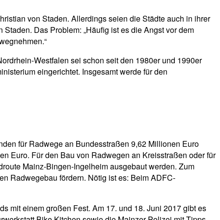
stian von Staden. Allerdings seien die Städte auch in ihrer
n Staden. Das Problem: „Häufig ist es die Angst vor dem
s wegnehmen.“
Nordrhein-Westfalen sei schon seit den 1980er und 1990er
nisterium eingerichtet. Insgesamt werde für den
stünden für Radwege an Bundesstraßen 9,62 Millionen Euro
nen Euro. Für den Bau von Radwegen an Kreisstraßen oder für
adroute Mainz-Bingen-Ingelheim ausgebaut werden. Zum
alen Radwegebau fördern. Nötig ist es: Beim ADFC-
s mit einem großen Fest. Am 17. und 18. Juni 2017 gibt es
rwerkstatt Bike Kitchen sowie die Mainzer Polizei mit Tipps