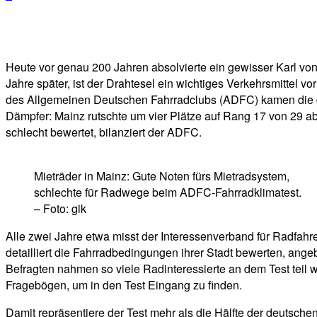
Facebook
Twitter
Telegram
WhatsA
Heute vor genau 200 Jahren absolvierte ein gewisser Karl von
Jahre später, ist der Drahtesel ein wichtiges Verkehrsmittel vo
des Allgemeinen Deutschen Fahrradclubs (ADFC) kamen die deu
Dämpfer: Mainz rutschte um vier Plätze auf Rang 17 von 29 ab
schlecht bewertet, bilanziert der ADFC.
Mieträder in Mainz: Gute Noten fürs Mietradsystem,
schlechte für Radwege beim ADFC-Fahrradklimatest.
– Foto: gik
Alle zwei Jahre etwa misst der Interessenverband für Radfahr
detailliert die Fahrradbedingungen ihrer Stadt bewerten, ange
Befragten nahmen so viele Radinteressierte an dem Test teil
Fragebögen, um in den Test Eingang zu finden.
Damit repräsentiere der Test mehr als die Hälfte der deutsc