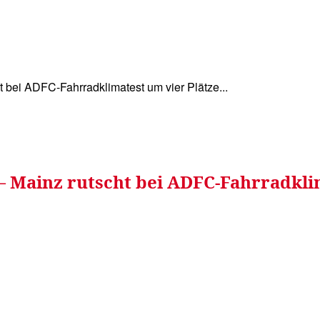
WISSEN&
VERKEHR&
FLUT AHRTAL&
NA
t bei ADFC-Fahrradklimatest um vier Plätze...
– Mainz rutscht bei ADFC-Fahrradkli