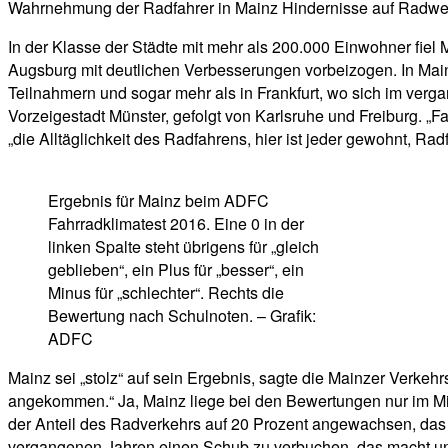
Wahrnehmung der Radfahrer in Mainz Hindernisse auf Radw
In der Klasse der Städte mit mehr als 200.000 Einwohner fiel
Augsburg mit deutlichen Verbesserungen vorbeizogen. In Main
Teilnahmern und sogar mehr als in Frankfurt, wo sich im verga
Vorzeigestadt Münster, gefolgt von Karlsruhe und Freiburg. „
„die Alltäglichkeit des Radfahrens, hier ist jeder gewohnt, Ra
Ergebnis für Mainz beim ADFC
Fahrradklimatest 2016. Eine 0 in der
linken Spalte steht übrigens für „gleich
geblieben“, ein Plus für „besser“, ein
Minus für „schlechter“. Rechts die
Bewertung nach Schulnoten. – Grafik:
ADFC
Mainz sei „stolz“ auf sein Ergebnis, sagte die Mainzer Verke
angekommen.“ Ja, Mainz liege bei den Bewertungen nur im Mittel
der Anteil des Radverkehrs auf 20 Prozent angewachsen, das se
vergangenen Jahren einen Schub zu verbuchen, das macht uns