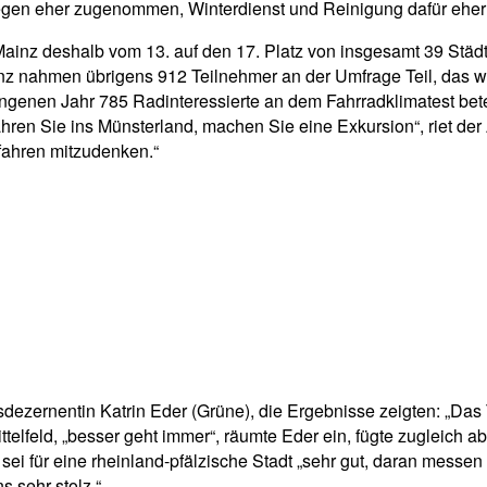
egen eher zugenommen, Winterdienst und Reinigung dafür eh
 Mainz deshalb vom 13. auf den 17. Platz von insgesamt 39 Stä
z nahmen übrigens 912 Teilnehmer an der Umfrage Teil, das wa
ngenen Jahr 785 Radinteressierte an dem Fahrradklimatest beteil
Fahren Sie ins Münsterland, machen Sie eine Exkursion“, riet d
dfahren mitzudenken.“
hrsdezernentin Katrin Eder (Grüne), die Ergebnisse zeigten: „Da
feld, „besser geht immer“, räumte Eder ein, fügte zugleich aber 
i für eine rheinland-pfälzische Stadt „sehr gut, daran messen 
 sehr stolz.“