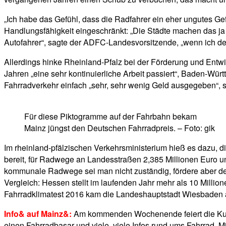
„Ich habe das Gefühl, dass die Radfahrer ein eher ungutes Ge
Handlungsfähigkeit eingeschränkt: „Die Städte machen das ja n
Autofahrer“, sagte der ADFC-Landesvorsitzende, „wenn ich 
Allerdings hinke Rheinland-Pfalz bei der Förderung und Entw
Jahren „eine sehr kontinuierliche Arbeit passiert“, Baden-Wü
Fahrradverkehr einfach „sehr, sehr wenig Geld ausgegeben“, 
Für diese Piktogramme auf der Fahrbahn bekam
Mainz jüngst den Deutschen Fahrradpreis. – Foto: gik
Im rheinland-pfälzischen Verkehrsministerium hieß es dazu, 
bereit, für Radwege an Landesstraßen 2,385 Millionen Euro 
kommunale Radwege sei man nicht zuständig, fördere aber d
Vergleich: Hessen stellt im laufenden Jahr mehr als 10 Milli
Fahrradklimatest 2016 kam die Landeshauptstadt Wiesbaden au
Info& auf Mainz&:
Am kommenden Wochenende feiert die Kultur
einen Fahrradbasar und viele, viele Infos rund ums Fahrrad. M