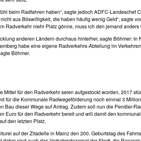
fühl beim Radfahren haben“, sagte jedoch ADFC-Landeschef Chri
icht aus Böswilligkeit, die haben häufig wenig Geld“, sagte vo
dem Radverkehr mehr Platz gönne, muss ich den jemand ander
icklung anderen Ländern durchaus hinterher, sagte Böhmer: In 
rttemberg habe eine eigene Radverkehrs-Abteilung im Verkehrsmi
sagte Böhmer.
die Mittel für den Radverkehr seien aufgestockt worden, 2017 
und für die Kommunale Radwegeförderung noch einmal 3 Millio
en Bau dieser Wege auf Antrag. Zudem soll nun die Pendler-R
onen Euro für den Radverkehr bereit und will damit den kommun
f den letzten Platz.
ei auf der Zitadelle in Mainz den 200. Geburtstag des Fahrrad
it dabei sind auch das Verkehrsdezernat der Stadt, die Reparatu