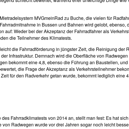
rwiegend schlecht bewertet, während eher unwichtige Dinge wi
das Mietradelsystem MVGmeinRad zu Buche, die vielen für Radfa
 Fahrradmitnahme in Bussen und Bahnen wird gelobt, ebenso, da
on auf: Weder bei der Akzeptanz der Fahrradfahrer als Verkeh
nden die Teilnehmer des Klimatests.
 leicht die Fahrradförderung in jüngster Zeit, die Reinigung d
 der Infrastruktur. Demnach wird die Oberfläche von Radwegen mi
egen bekommt eine 4,8, ebenso die Führung an Baustellen, und an
bewertet, die Frage der Akzeptanz als Verkehrsteilnehmer beko
r Zeit für den Radverkehr getan wurde, bekommt lediglich eine 4
e des Fahrradklimatests von 2014 an, stellt man fest: Es hat si
 von Radwegen wurde vor drei Jahren sogar noch leicht besser