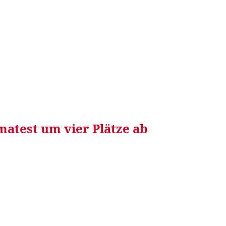
RRETEI&
WEIN&
SPONSORED&
WERBEN AUF
matest um vier Plätze ab