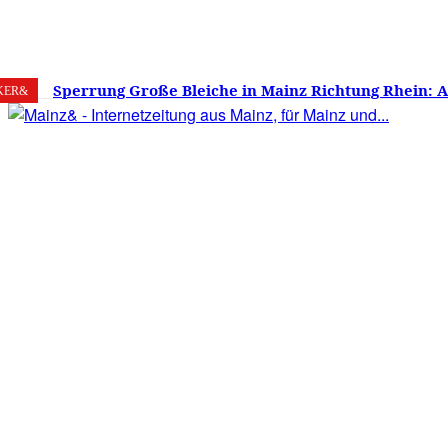
8. August 2026
Mainz
C
30.7
Sperrung Große Bleiche in Mainz Richtung Rhein: 
KER&
verwirrt, Mainzer stinksauer – Haben die Mainzer 
gestimmt?