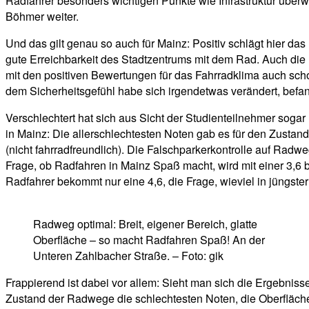
Radfahrer besonders wichtigen Punkte wie Infrastruktur übe
Böhmer weiter.
Und das gilt genau so auch für Mainz: Positiv schlägt hier 
gute Erreichbarkeit des Stadtzentrums mit dem Rad. Auch die
mit den positiven Bewertungen für das Fahrradklima auch sch
dem Sicherheitsgefühl habe sich irgendetwas verändert, befa
Verschlechtert hat sich aus Sicht der Studienteilnehmer sogar
in Mainz: Die allerschlechtesten Noten gab es für den Zustand
(nicht fahrradfreundlich). Die Falschparkerkontrolle auf Radw
Frage, ob Radfahren in Mainz Spaß macht, wird mit einer 3,6 
Radfahrer bekommt nur eine 4,6, die Frage, wieviel in jüngste
Radweg optimal: Breit, eigener Bereich, glatte
Oberfläche – so macht Radfahren Spaß! An der
Unteren Zahlbacher Straße. – Foto: gik
Frappierend ist dabei vor allem: Sieht man sich die Ergebniss
Zustand der Radwege die schlechtesten Noten, die Oberfläche