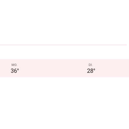
MO.
DI.
36
°
28
°