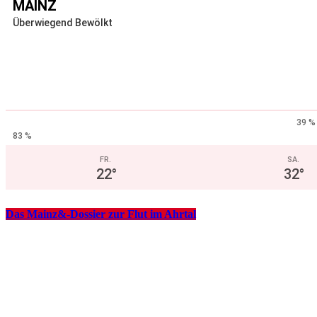
MAINZ
Überwiegend Bewölkt
39 %
83 %
FR.
SA.
22
°
32
°
Das Mainz&-Dossier zur Flut im Ahrtal