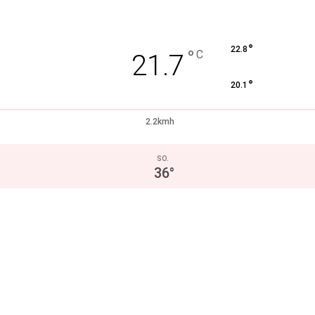
°
22.8
°
C
21.7
°
20.1
2.2kmh
SO.
36
°