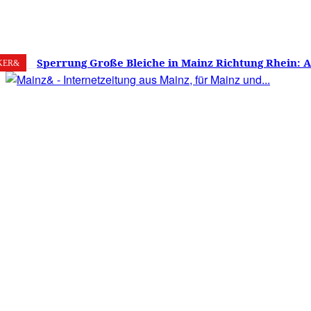
7. August 2026
Mainz
C
21.7
Sperrung Große Bleiche in Mainz Richtung Rhein: 
KER&
verwirrt, Mainzer stinksauer – Haben die Mainzer 
gestimmt?