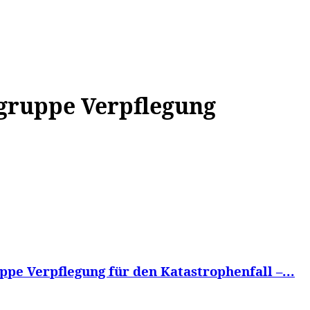
WISSEN&
VERKEHR&
FLUT AHRTAL&
NA
zgruppe Verpflegung
ppe Verpflegung für den Katastrophenfall –...