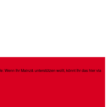
: Wenn Ihr Mainz& unterstützen wollt, könnt Ihr das hier via