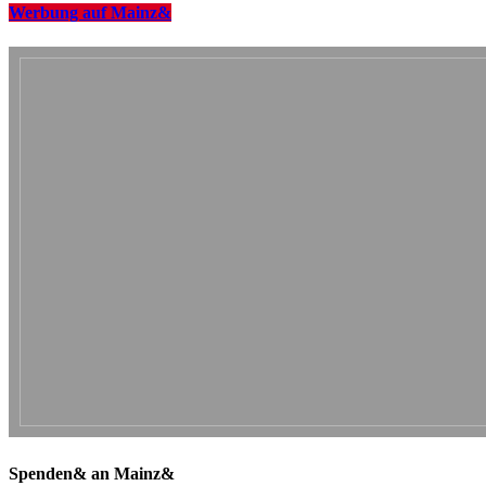
Werbung auf Mainz&
Spenden& an Mainz&