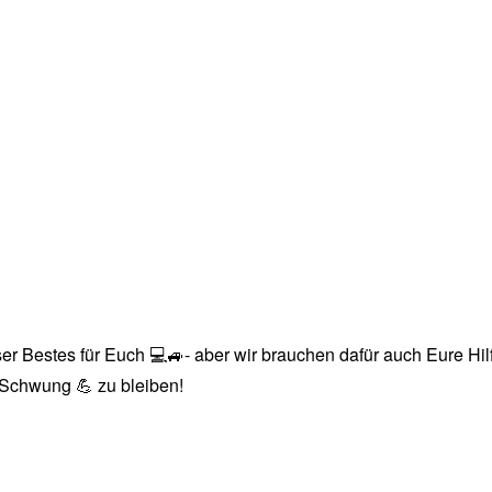
r Bestes für Euch 💻🚙- aber wir brauchen dafür auch Eure Hilfe
n Schwung 💪 zu bleiben!