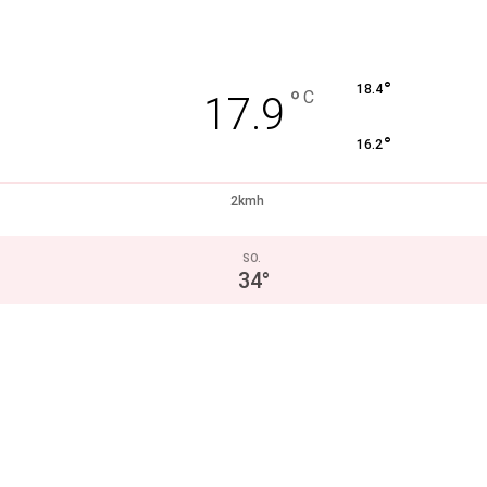
°
18.4
°
C
17.9
°
16.2
2kmh
SO.
34
°