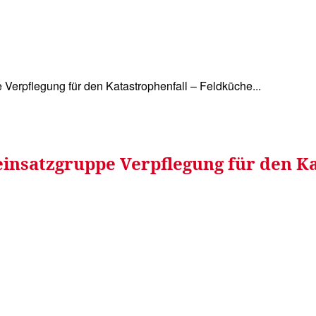
WISSEN&
VERKEHR&
FLUT AHRTAL&
NA
 Verpflegung für den Katastrophenfall – Feldküche...
leinsatzgruppe Verpflegung für den K