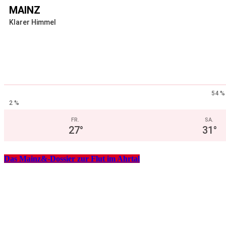
MAINZ
Klarer Himmel
54 %
2 %
FR.
SA.
27
°
31
°
Das Mainz&-Dossier zur Flut im Ahrtal