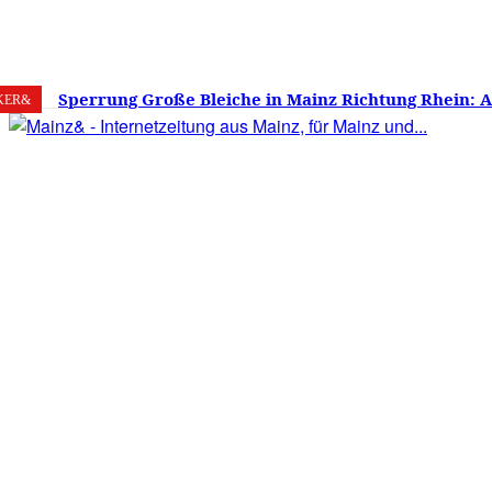
7. August 2026
Mainz
C
17.9
Sperrung Große Bleiche in Mainz Richtung Rhein: 
KER&
verwirrt, Mainzer stinksauer – Haben die Mainzer 
gestimmt?