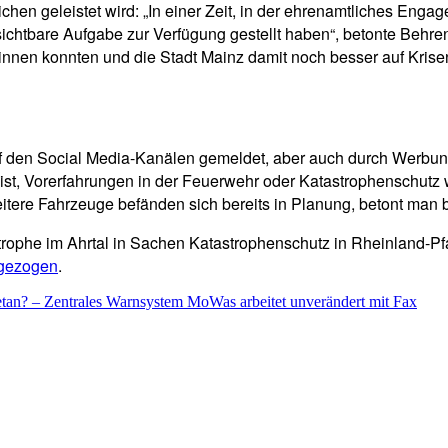
hen geleistet wird: „In einer Zeit, in der ehrenamtliches Engag
ichtbare Aufgabe zur Verfügung gestellt haben“, betonte Behren
winnen konnten und die Stadt Mainz damit noch besser auf Krisen
uf den Social Media-Kanälen gemeldet, aber auch durch Werbung
 ist, Vorerfahrungen in der Feuerwehr oder Katastrophenschut
tere Fahrzeuge befänden sich bereits in Planung, betont man b
strophe im Ahrtal in Sachen Katastrophenschutz in Rheinland-Pfa
 gezogen
.
getan? – Zentrales Warnsystem MoWas arbeitet unverändert mit Fax