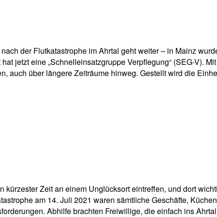
pp
Email
Drucken
ach der Flutkatastrophe im Ahrtal geht weiter – in Mainz wurde
hat jetzt eine „Schnelleinsatzgruppe Verpflegung“ (SEG-V). Mit d
n, auch über längere Zeiträume hinweg. Gestellt wird die Einhe
n kürzester Zeit an einem Unglücksort eintreffen, und dort wic
tkatastrophe am 14. Juli 2021 waren sämtliche Geschäfte, Küch
forderungen. Abhilfe brachten Freiwillige, die einfach ins Ah